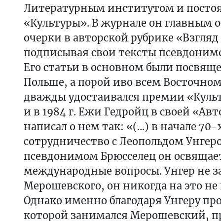
Литературным институтом и посто
«Культуры». В журнале он главным 
очерки в авторской рубрике «Взгляд
подписывая свои тексты псевдоним
Его статьи в основном были посвящ
Польше, а порой иво всем Восточном
дважды удостаивался премии «Культ
и в 1984 г. Ежи Гедройц в своей «А
написал о нем так: «(...) в начале 70
сотрудничество с Леопольдом Унгером
псевдонимом Брюсселец он освящает
международные вопросы. Унгер не 
Мерошевского, он никогда на это не
Однако именно благодаря Унгеру пр
которой занимался Мерошевский, п