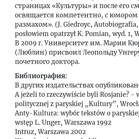
страницах «Культуры» и после его с
освящается компетентно, с юморо
размахом». (J. Giedroyc, Autobiografia, 
posłowiem opatrzył K. Pomian, wyd. 1, 
В 2009 г. Университет им. Марии К
(Люблин) присвоил Леопольду Унгер
почетного доктора.
Библиография:
В других издательствах опубликован
A jeżeli to rzeczywiście byli Rosjanie? -
politycznej z paryskiej „Kultury”, Wroc
Anty-Kultura: wybór tekstów o paryskie
wstęp L. Unger, Warszawa 1992
Intruz, Warszawa 2002