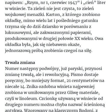
napisem: „Rzym, nr 1, czerwiec 1947” i „cień” liter
w winiecie. Ta zieleń nie jest czysta, to zieleń
wojskowej menażki. Karton, z którego zrobiono
okładkę, mimo wielu lat i pośledniego gatunku
trzyma się do dziś dziarsko w porównaniu z
luksusowymi, ale zakwaszonymi papierami,
produkowanymi w drugiej połowie XX wieku. Owa
okładka była, jak się niebawem okaże,
jednorazową próbą zrobienia czegoś na siłę.
Trwała zmiana
Numer następny podwójny, już paryski, przynosi
zmianę trwałą, ale i rewolucyjną. Pismo dostaje
poręczny, bo mniejszy format, 21 centymetrów na
niecałe 14. Znika ozdobna winieta najpewniej
zrobiona w umiłowanym przez Gliwę materiale,
czyli w linoleum. Czcionkę używaną w winiecie od
drugiego numeru można chyba nazwać ścieśnioną
antykwą. Wzorowany na klasycznym Bodoni, z