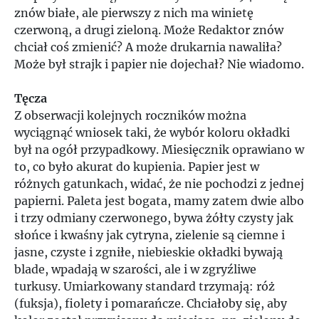
znów białe, ale pierwszy z nich ma winietę
czerwoną, a drugi zieloną. Może Redaktor znów
chciał coś zmienić? A może drukarnia nawaliła?
Może był strajk i papier nie dojechał? Nie wiadomo.
Tęcza
Z obserwacji kolejnych roczników można
wyciągnąć wniosek taki, że wybór koloru okładki
był na ogół przypadkowy. Miesięcznik oprawiano w
to, co było akurat do kupienia. Papier jest w
różnych gatunkach, widać, że nie pochodzi z jednej
papierni. Paleta jest bogata, mamy zatem dwie albo
i trzy odmiany czerwonego, bywa żółty czysty jak
słońce i kwaśny jak cytryna, zielenie są ciemne i
jasne, czyste i zgniłe, niebieskie okładki bywają
blade, wpadają w szarości, ale i w zgryźliwe
turkusy. Umiarkowany standard trzymają: róż
(fuksja), fiolety i pomarańcze. Chciałoby się, aby