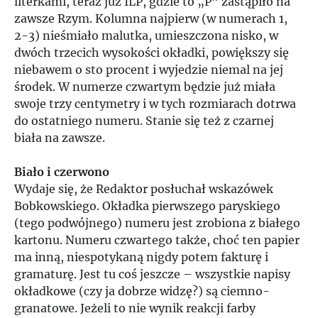
literkami, teraz już ILP, gdzie to „P” zastąpiło na
zawsze Rzym. Kolumna najpierw (w numerach 1,
2-3) nieśmiało malutka, umieszczona nisko, w
dwóch trzecich wysokości okładki, powiększy się
niebawem o sto procent i wyjedzie niemal na jej
środek. W numerze czwartym będzie już miała
swoje trzy centymetry i w tych rozmiarach dotrwa
do ostatniego numeru. Stanie się też z czarnej
biała na zawsze.
Biało i czerwono
Wydaje się, że Redaktor posłuchał wskazówek
Bobkowskiego. Okładka pierwszego paryskiego
(tego podwójnego) numeru jest zrobiona z białego
kartonu. Numeru czwartego także, choć ten papier
ma inną, niespotykaną nigdy potem fakturę i
gramaturę. Jest tu coś jeszcze – wszystkie napisy
okładkowe (czy ja dobrze widzę?) są ciemno-
granatowe. Jeżeli to nie wynik reakcji farby