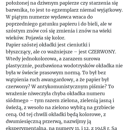
położonej na dziwnym papierze czy starzenia się
barwnika, to jest to egzemplarz niemal wyjątkowy.
W piątym numerze wydawca wraca do
poprzedniego gatunku papieru i do bieli, ale w
szóstym znów coś się zmienia i znów na wieki
wieków. Pojawia się kolor.
Papier szóstej okładki jest cieniutki i
błyszczący, ale co ważniejsze – jest CZERWONY.
Wtedy jednokolorowa, a zarazem surowa
plastycznie, pozbawiona wodotrysków okładka nie
była w świecie prasowym normą. To był bez
wątpienia ruch awangardowy, a że papier był
czerwony? W antykomunistycznym piśmie? To
wrażenie niweczyła chyba okładka numeru
siódmego – tym razem zielona, zielenią jasną i
świeżą, z wesoło na zielono wybitą na grzbiecie
ceną. Od tej chwili okładki będą kolorowe, z
dwumiesięczną przerwą, nazwijmy ją
eksperymentalną, na numery 11. i 12. z 1948 r. Są