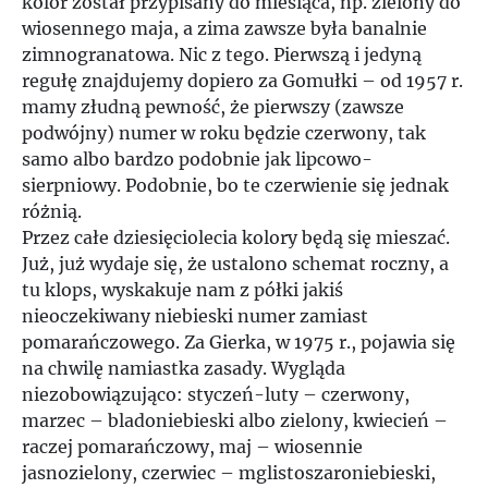
kolor został przypisany do miesiąca, np. zielony do
wiosennego maja, a zima zawsze była banalnie
zimnogranatowa. Nic z tego. Pierwszą i jedyną
regułę znajdujemy dopiero za Gomułki – od 1957 r.
mamy złudną pewność, że pierwszy (zawsze
podwójny) numer w roku będzie czerwony, tak
samo albo bardzo podobnie jak lipcowo-
sierpniowy. Podobnie, bo te czerwienie się jednak
różnią.
Przez całe dziesięciolecia kolory będą się mieszać.
Już, już wydaje się, że ustalono schemat roczny, a
tu klops, wyskakuje nam z półki jakiś
nieoczekiwany niebieski numer zamiast
pomarańczowego. Za Gierka, w 1975 r., pojawia się
na chwilę namiastka zasady. Wygląda
niezobowiązująco: styczeń-luty – czerwony,
marzec – bladoniebieski albo zielony, kwiecień –
raczej pomarańczowy, maj – wiosennie
jasnozielony, czerwiec – mglistoszaroniebieski,