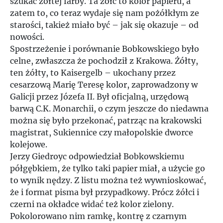
szukać żółtej farby. Ta żółć to kolor papieru, a
zatem to, co teraz wydaje się nam pożółkłym ze
starości, takież miało być – jak się okazuje – od
nowości.
Spostrzeżenie i porównanie Bobkowskiego było
celne, zwłaszcza że pochodził z Krakowa. Żółty,
ten żółty, to Kaisergelb – ukochany przez
cesarzową Marię Teresę kolor, zaprowadzony w
Galicji przez Józefa II. Był oficjalną, urzędową
barwą C.K. Monarchii, o czym jeszcze do niedawna
można się było przekonać, patrząc na krakowski
magistrat, Sukiennice czy małopolskie dworce
kolejowe.
Jerzy Giedroyc odpowiedział Bobkowskiemu
półgębkiem, że tylko taki papier miał, a użycie go
to wynik nędzy. Z listu można też wywnioskować,
że i format pisma był przypadkowy. Prócz żółci i
czerni na okładce widać też kolor zielony.
Pokolorowano nim ramkę, kontrę z czarnym