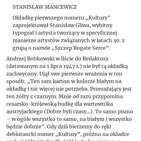
STANISŁAW MANCEWICZ
Okładkę pierwszego numeru „Kultury”
zaprojektował Stanisław Gliwa, wybitny
typograf i artysta tworzący w specyficznej
manierze artystów związanych w latach 30. z
grupą o nazwie „Szczep Rogate Serce”.
Andrzej Bobkowski w liście do Redaktora
(datowanym na 1 lipca 1947 r.) nie był tą okładką
zachwycony. Ujął swe pierwsze wrażenia w ten
sposób: „Ten sam karton w kolorze białym na
okładkę i nic więcej nie potrzeba. Przerażający jest
ten żółty z czarnym. Mnie od razu przypomina
cesarsko-królewską budkę dla wartownika
austryjackiego (Dobre byli czasy...). To samo pismo
– w ogóle wszystko to samo, na białym i wszystko
będzie dobrze”. Gdy dziś bierzemy do ręki
debiutancki numer „Kultury”, próżno na okładce