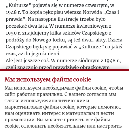
„Kulturze” pojawia się w numerze czwartym, w
1948 r. To kopia rękopisu wiersza Norwida „Czas i
prawda”. Na następne ilustracje trzeba było
poczekać dwa lata. W numerze kwietniowym z
1950 r. znajdujemy kilka szkiców Czapskiego z
podróży do Nowego Jorku, są też dwa... akty. Dzieła
Czapskiego będą się pojawiać w „Kulturze” co jakiś
czas, aż do jego śmierci.
Ale jest jeszcze coś. W numerze siódmym z 1948 r.,
czyli znacznie przed prawdziwie obrazkowym
debiutem w 1950 r., wydrukowano w „Kulturze”
Мы используем файлы cookie
pierwszą reklamę z ilustracją. To właściwie
autoreklama, bowiem czytelnikom poleca się
Мы используем необходимые файлы cookie, чтобы
сайт работал правильно. С вашего согласия мы
"Libella", naonczas formalny wydawca „Kultury”.
также используем аналитические и
„Wszyscy już wiedzą, że najlepiej zaopatrzoną
маркетинговые файлы cookie, которые помогают
księgarnią we Francji jest składnica książki polskiej
нам оценивать интерес к материалам и вести
»Libella«” – głosi komunikat, a pod nim
промоакции. Вы можете принять все файлы
znajdujemy rysunek. To planik wskazujący drogę
cookie, отклонить необязательные или настроить