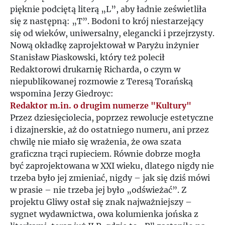
pięknie podciętą literą „L”, aby ładnie ześwietliła
się z następną: „T”. Bodoni to krój niestarzejący
się od wieków, uniwersalny, elegancki i przejrzysty.
Nową okładkę zaprojektował w Paryżu inżynier
Stanisław Piaskowski, który też polecił
Redaktorowi drukarnię Richarda, o czym w
niepublikowanej rozmowie z Teresą Torańską
wspomina Jerzy Giedroyc:
Redaktor m.in. o drugim numerze "Kultury"
Przez dziesięciolecia, poprzez rewolucje estetyczne
i dizajnerskie, aż do ostatniego numeru, ani przez
chwilę nie miało się wrażenia, że owa szata
graficzna trąci rupieciem. Równie dobrze mogła
być zaprojektowana w XXI wieku, dlatego nigdy nie
trzeba było jej zmieniać, nigdy – jak się dziś mówi
w prasie – nie trzeba jej było „odświeżać”. Z
projektu Gliwy ostał się znak najważniejszy –
sygnet wydawnictwa, owa kolumienka jońska z