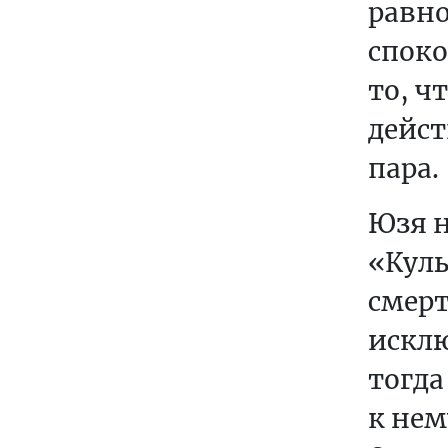
равно
споко
то, ч
дейс
пара.
Юзя н
«Куль
смерт
исклю
тогда
к нем