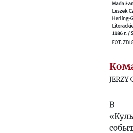
Maria Łam
Т
Leszek Cz
У
Herling-G
Р
Literacki
А
1986 r. /
FOT. ZB
З
А
П
Ком
А
Д
JERZY 
П
Р
В м
Е
Д
«Кул
Л
собы
О