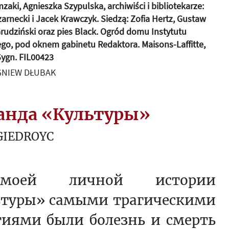
zaki, Agnieszka Szypulska, archiwiści i bibliotekarze:
arnecki i Jacek Krawczyk. Siedzą: Zofia Hertz, Gustaw
rudziński oraz pies Black. Ogród domu Instytutu
ego, pod oknem gabinetu Redaktora. Maisons-Laffitte,
 Sygn. FIL00423
IGNIEW DŁUBAK
анда «Культуры»
GIEDROYC
оей личной истории
ьтуры» самыми трагическими
тиями были болезнь и смерть