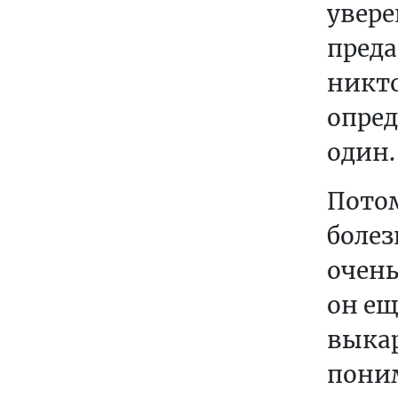
увере
N
преда
I
A
никто
S
опред
T
U
один.
D
E
Пото
N
болез
T
очень
Ó
W
он ещ
выкар
поним