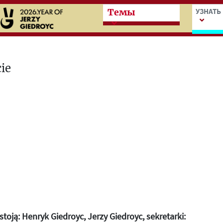
Przeskocz do treści zasad
Przesk
УЗНАТЬ
Темы
stoją: Henryk Giedroyc, Jerzy Giedroyc, sekretarki: