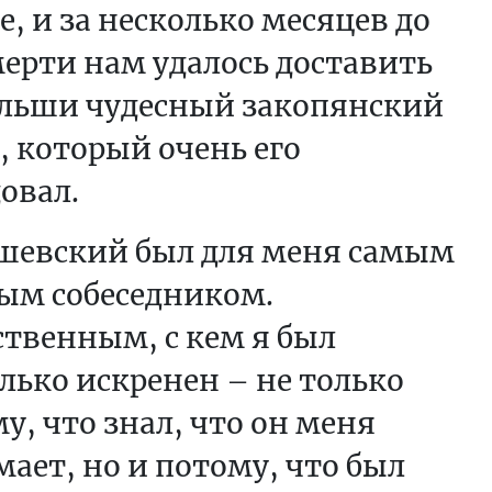
е, и за несколько месяцев до
мерти нам удалось доставить
ольши чудесный закопянский
, который очень его
овал.
шевский был для меня самым
ым собеседником.
твенным, с кем я был
лько искренен – не только
у, что знал, что он меня
ает, но и потому, что был