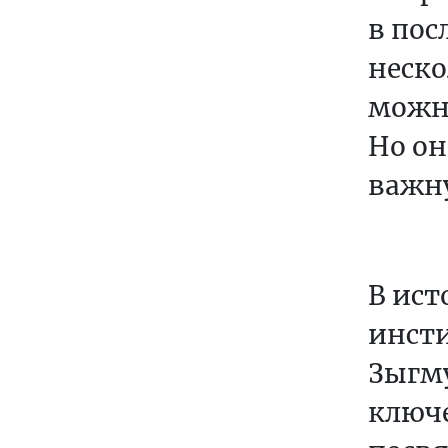
в пос
неско
можно
Но он
важн
В ист
инсти
Зыгм
ключе