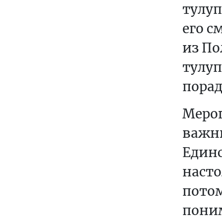
тулуп
О
его с
Т
из П
Е
К
тулуп
С
порад
Т
Ы
Меро
O
важн
P
Единс
R
A
насто
C
потом
O
W
поним
A