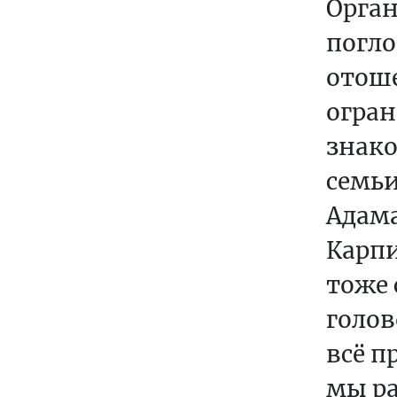
Орган
погло
отоше
огран
знако
семьи
Адама
Карпи
тоже 
голов
всё п
мы ра