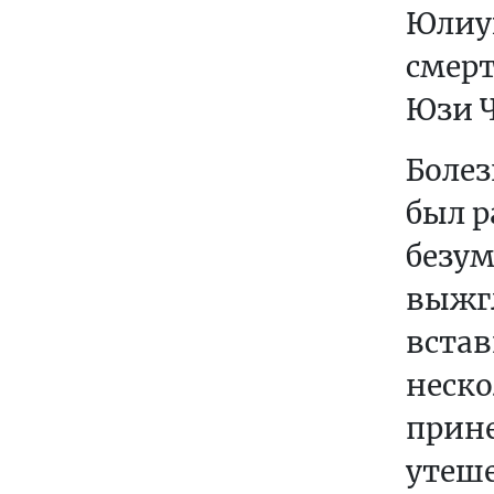
Юлиу
Г
И
смер
В
Юзи Ч
О
С
Болез
Т
был р
О
безум
К
выжгл
О
Б
встав
Щ
неско
Е
прине
С
Т
утеше
В