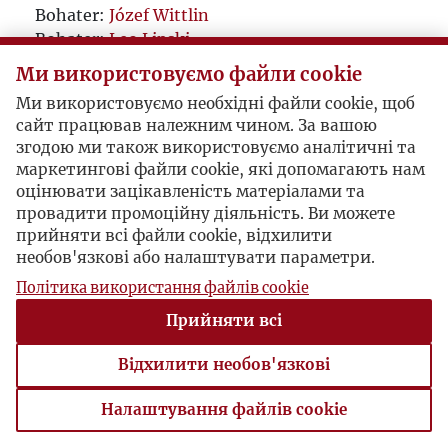
Bohater:
Józef Wittlin
Bohater:
Leo Lipski
Bohater:
Stefan Korboński
Ми використовуємо файли cookie
Bohater:
Wincenty Witos
Ми використовуємо необхідні файли cookie, щоб
сайт працював належним чином. За вашою
згодою ми також використовуємо аналітичні та
маркетингові файли cookie, які допомагають нам
оцінювати зацікавленість матеріалами та
провадити промоційну діяльність. Ви можете
прийняти всі файли cookie, відхилити
необов'язкові або налаштувати параметри.
Політика використання файлів cookie
Прийняти всі
Відхилити необов'язкові
Налаштування файлів cookie
Налаштування файлів cookie