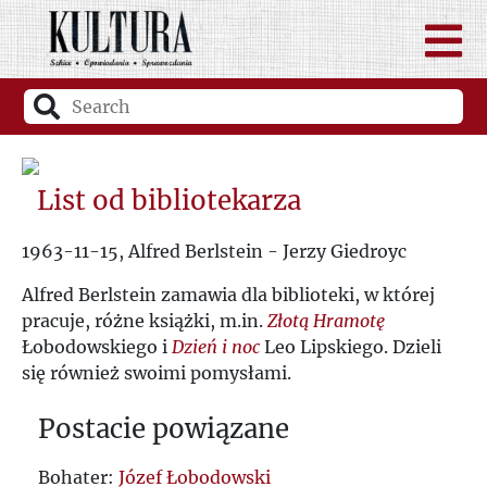
List od bibliotekarza
1963-11-15, Alfred Berlstein - Jerzy Giedroyc
Alfred Berlstein zamawia dla biblioteki, w której
pracuje, różne książki, m.in.
Złotą Hramotę
Łobodowskiego i
Dzień i noc
Leo Lipskiego. Dzieli
się również swoimi pomysłami.
Postacie powiązane
Bohater:
Józef Łobodowski