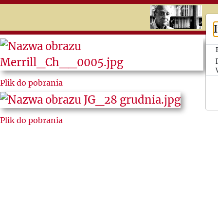
RU
UK
Search
Єжи
Plik do pobrania
Ґедройць
Люди
Plik do pobrania
«Культури»
Листи від і
до