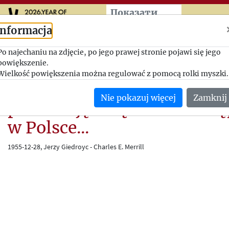
Przeskocz do treści zasad
Показати
більше
Informacja
...Pragnę wyrazić wdzięczn
Po najechaniu na zdjęcie, po jego prawej stronie pojawi się jego
powiększenie.
Pańską hojność. Otrzyman
Wielkość powiększenia można regulować z pomocą rolki myszki.
kwota zostanie przeznaczo
Nie pokazuj więcej
Zamknij
publikację książek niedost
w Polsce...
1955-12-28, Jerzy Giedroyc - Charles E. Merrill