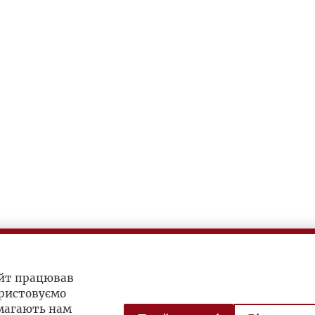
айт працював
ристовуємо
омагають нам