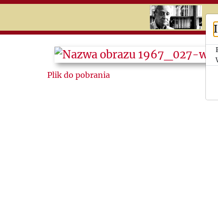
RU
UK
Search
Plik do pobrania
Історія
Історія
Інституту
Теми
Фрагменти