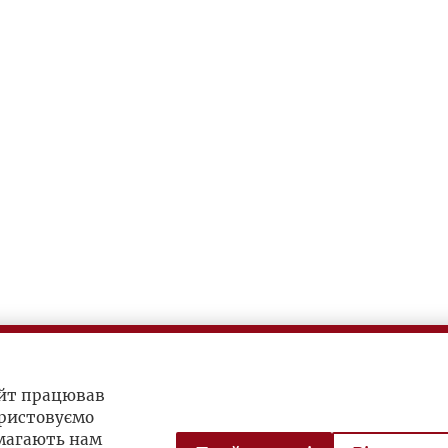
айт працював
ристовуємо
омагають нам