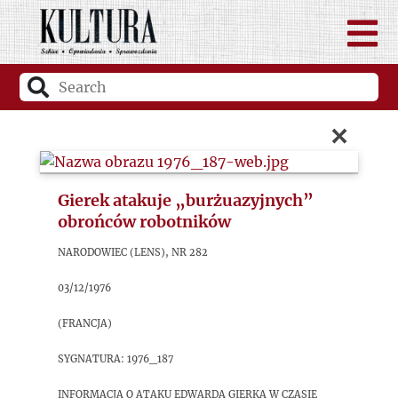
×
Gierek atakuje „burżuazyjnych”
obrońców robotników
Narodowiec (Lens), nr 282
03/12/1976
(Francja)
sygnatura: 1976_187
Informacja o ataku Edwarda Gierka w czasie