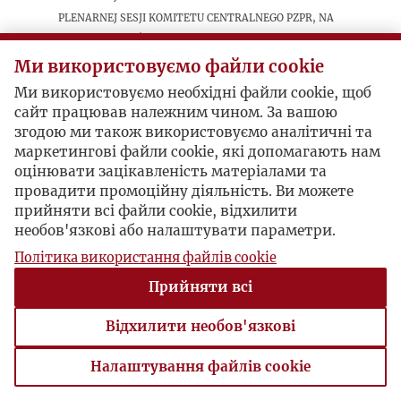
plenarnej sesji Komitetu Centralnego PZPR, na
„starych burżujów i rewizjonistów (...)
„podnoszących ręce przeciwko własnej
Ми використовуємо файли cookie
ojczyźnie”.
Ми використовуємо необхідні файли cookie, щоб
сайт працював належним чином. За вашою
згодою ми також використовуємо аналітичні та
маркетингові файли cookie, які допомагають нам
оцінювати зацікавленість матеріалами та
провадити промоційну діяльність. Ви можете
прийняти всі файли cookie, відхилити
необов'язкові або налаштувати параметри.
Політика використання файлів cookie
Прийняти всі
Відхилити необов'язкові
Налаштування файлів cookie
Налаштування файлів cookie