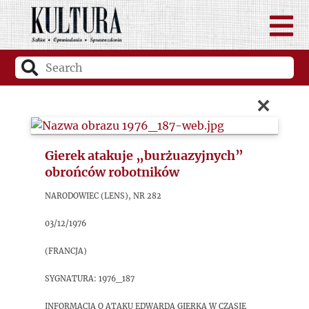
×
Gierek atakuje „burżuazyjnych”
obrońców robotników
Narodowiec (Lens), nr 282
03/12/1976
(Francja)
sygnatura: 1976_187
Informacja o ataku Edwarda Gierka w czasie