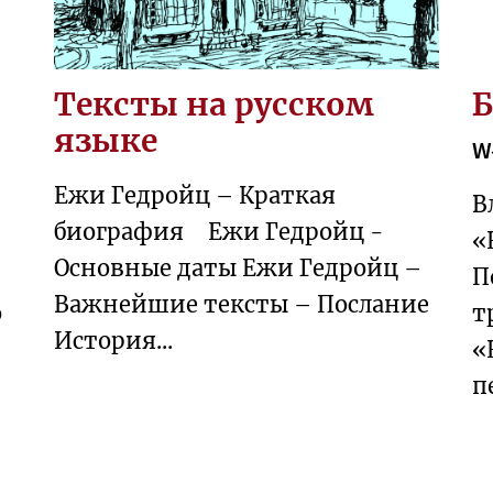
Тексты на русском
Б
языке
W
Ежи Гедройц – Краткая
В
биография Ежи Гедройц -
«
Основные даты Ежи Гедройц –
П
Важнейшие тексты – Послание
о
т
История...
«
п