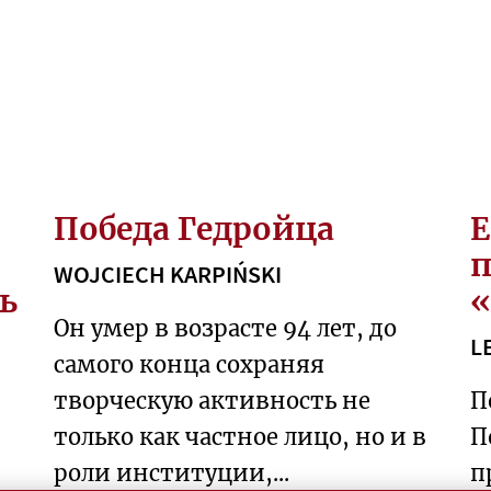
Победа Гедройца
Е
WOJCIECH KARPIŃSKI
ь
«
Он умер в возрасте 94 лет, до
L
самого конца сохраняя
творческую активность не
П
только как частное лицо, но и в
П
роли институции,...
п