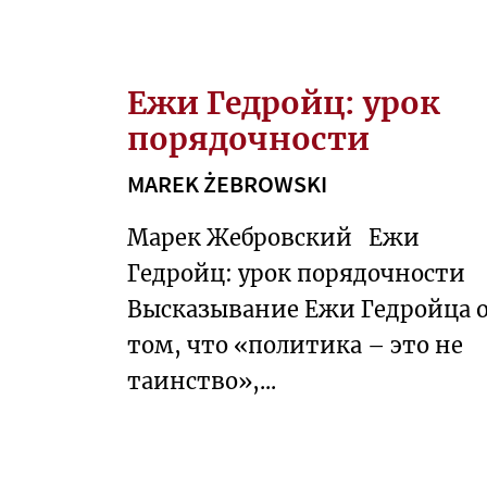
Г
И
Ежи Гедройц: урок
В
О
порядочности
С
MAREK ŻEBROWSKI
Т
О
Марек Жебровский Ежи
К
Гедройц: урок порядочности
О
Высказывание Ежи Гедройца 
Б
том, что «политика – это не
Щ
таинство»,...
Е
С
Т
В