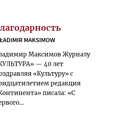
лагодарность
ŁADIMIR MAKSIMOW
ладимир Максимов Журналу
КУЛЬТУРА» — 40 лет
оздравляя «Культуру» с
ридцатилетием редакция
Континента» писала: «С
ервого...