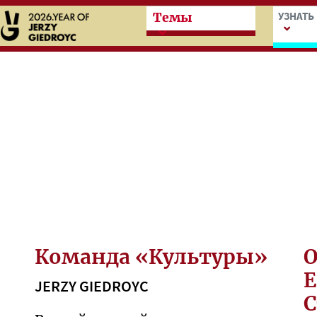
Przeskocz do treści zasad
Przesk
УЗНАТЬ
Темы
Команда «Культуры»
О
Е
JERZY GIEDROYC
С