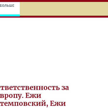
niczej
ocz do treści zasadniczej
 БОЛЬШЕ
тветственность за
вропу. Ежи
темповский, Ежи