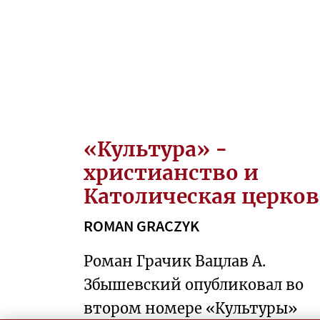
О
Т
Е
К
С
Т
«Культура» -
Ы
христианство и
O
Католическая церков
P
R
ROMAN GRACZYK
A
C
Роман Грачик Вацлав А.
O
Збышевский опубликовал во
W
втором номере «Культуры»
A