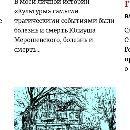
В моей личной истории
Г
«Культуры» самыми
B
е
трагическими событиями были
-
болезнь и смерть Юлиуша
С
Мерошевского, болезнь и
С
смерть...
Г
п
о