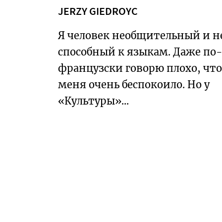
Т
JERZY GIEDROYC
У
Я человек необщительный и н
Р
А
способный к языкам. Даже по
французски говорю плохо, что
З
меня очень беспокоило. Но у
А
П
«Культуры»...
А
Д
П
Р
Е
Д
Л
О