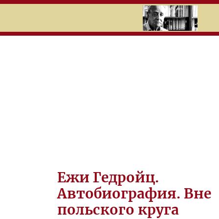
RU
UK
Search
История
Календари
Темы
Вырезки
К
Ежи Гедройц.
У
Автобиография. Вне
Л
польского круга
Ь