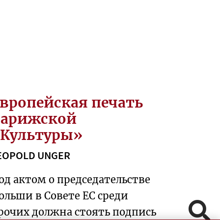
вропейская печать
парижской
Культуры»
EOPOLD UNGER
од актом о председательстве
ольши в Совете ЕС среди
Pomiń
рочих должна стоять подпись