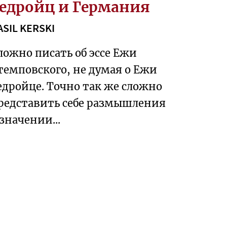
едройц и Германия
ASIL KERSKI
ложно писать об эссе Ежи
темповского, не думая о Ежи
едройце. Точно так же сложно
редставить себе размышления
 значении...