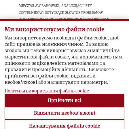
Mieczysław Rakowski, analizując listy
czytelników, dotyczące głównie problemów
zaopatrzenia ludności w podstawowe artykuły,
przedstawia swój punkt widzenia na
Ми використовуємо файли cookie
pojawiające się w listach często sformułowanie
Ми використовуємо необхідні файли cookie, щоб
„przeciwnicy socjalizmu”. Jego zdaniem
сайт працював належним чином. За вашою
przebywają oni głównie za granicą, skupiając się
згодою ми також використовуємо аналітичні та
wokół Wolnej Europy i paryskiej „Kultury”, ale
маркетингові файли cookie, які допомагають нам
spotkać także ich można w Londynie,
оцінювати зацікавленість матеріалами та
Sztokholmie i Stanach Zjednoczonych AP, w
провадити промоційну діяльність. Ви можете
Polsce zaś „szukają zwolenników dla swoich
прийняти всі файли cookie, відхилити
koncepcji i z pewnością ich znajdują”.
необов'язкові або налаштувати параметри.
Політика використання файлів cookie
Postacie powiązane
Прийняти всі
Відхилити необов'язкові
Inne:
Mieczysław Rakowski
Налаштування файлів cookie