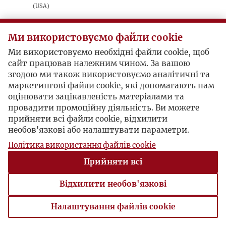
(USA)
sygnatura: 1979_2_113
Ми використовуємо файли cookie
Na załączonych stronach: 12, 158, 172 małe
Ми використовуємо необхідні файли cookie, щоб
wzmianki o paryskiej „Kulturze”.
сайт працював належним чином. За вашою
згодою ми також використовуємо аналітичні та
маркетингові файли cookie, які допомагають нам
оцінювати зацікавленість матеріалами та
провадити промоційну діяльність. Ви можете
прийняти всі файли cookie, відхилити
необов'язкові або налаштувати параметри.
Політика використання файлів cookie
Прийняти всі
Відхилити необов'язкові
Налаштування файлів cookie
Налаштування файлів cookie