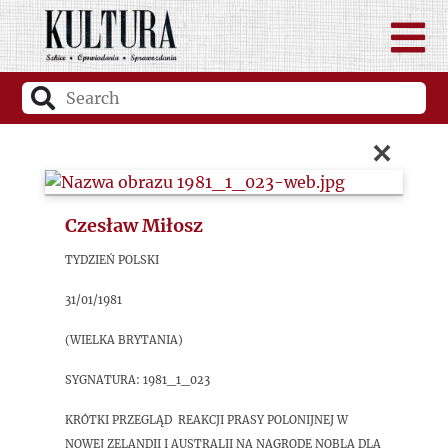
×
Czesław Miłosz
Tydzień Polski
31/01/1981
(Wielka Brytania)
sygnatura: 1981_1_023
Krótki przegląd reakcji prasy polonijnej w
Nowej Zelandii i Australii na nagrodę Nobla dla