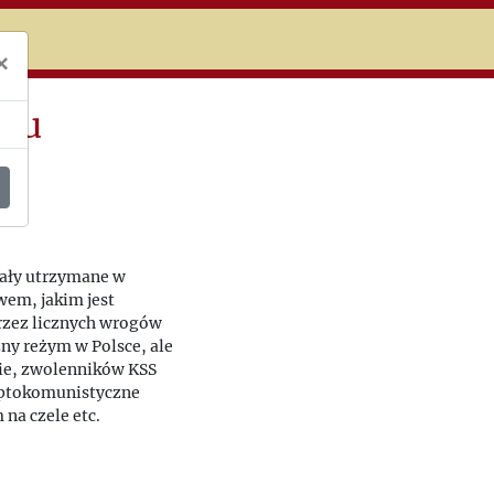
niczej
×
aju
ały utrzymane w
em, jakim jest
przez licznych wrogów
ny reżym w Polsce, ale
ie, zwolenników KSS
yptokomunistyczne
na czele etc.