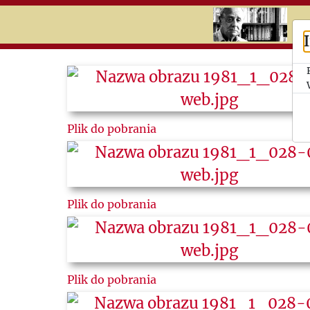
RU
UK
Search
History
Plik do pobrania
Timeline
Topics
Newspaper
Plik do pobrania
cuttings
Plik do pobrania