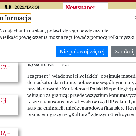
Przeskocz do treści zasad
Newspaper
cuttings
Informacja
Po najechaniu na skan, pojawi się jego powiększenie.
Walka polityczna w kr
Wielkość powiększenia można regulować z pomocą rolki myszki.
Wiadomości Polskie (Sztokholm), nr 2/149
Nie pokazuj więcej
Zamknij
--/02/1981
(Szwecja)
sygnatura: 1981_1_028
Fragment "Wiadomości Polskich" obejmuje materi
demaskatorskim tonie, połączone wspólnym motyw
prześladowanie Konfederacji Polski Niepodległej 
w kraju i za granicą: przede wszystkim komunistycz
także opanowany przez lewaków rząd RP w Londyn
KOR na emigracji, międzynarodową finansjerę i kr
pismo emigracyjne „Kultura” z Jerzym Giedroyciem 