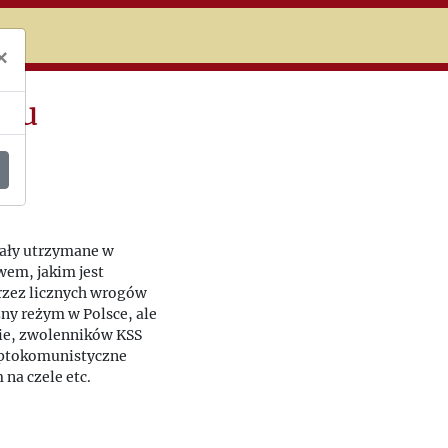
niczej
×
aju
ały utrzymane w
em, jakim jest
przez licznych wrogów
ny reżym w Polsce, ale
ie, zwolenników KSS
yptokomunistyczne
na czele etc.