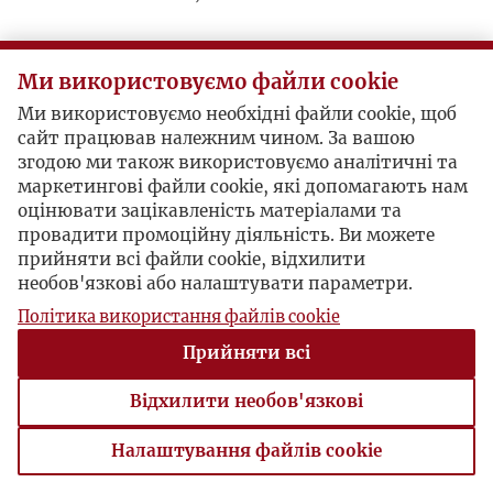
Postacie powiązane
Ми використовуємо файли cookie
Ми використовуємо необхідні файли cookie, щоб
Autor publikacji:
Walery J. Jasiński
сайт працював належним чином. За вашою
згодою ми також використовуємо аналітичні та
маркетингові файли cookie, які допомагають нам
оцінювати зацікавленість матеріалами та
провадити промоційну діяльність. Ви можете
прийняти всі файли cookie, відхилити
необов'язкові або налаштувати параметри.
Політика використання файлів cookie
Прийняти всі
Відхилити необов'язкові
Налаштування файлів cookie
Налаштування файлів cookie