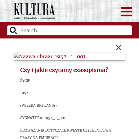
×
Czy i jakie czytamy czasopisma?
Życie
1952
(Wielka Brytania)
sygnatura: 1952_1_001
Rozważania dotyczące kwestii czytelnictwa
prasy na emigracji.