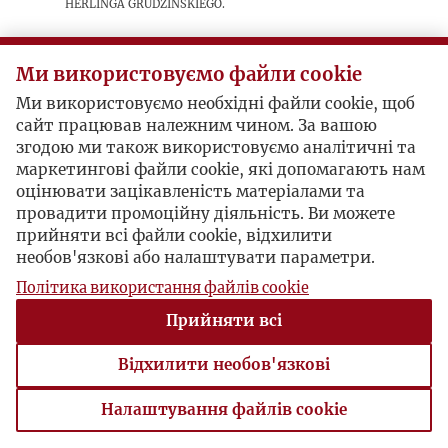
Herlinga Grudzińskiego.
Postacie powiązane
Ми використовуємо файли cookie
Ми використовуємо необхідні файли cookie, щоб
Inne:
Jerzy Giedroyc
сайт працював належним чином. За вашою
Inne:
Gustaw Herling-Grudziński
згодою ми також використовуємо аналітичні та
маркетингові файли cookie, які допомагають нам
оцінювати зацікавленість матеріалами та
провадити промоційну діяльність. Ви можете
прийняти всі файли cookie, відхилити
необов'язкові або налаштувати параметри.
Політика використання файлів cookie
Прийняти всі
Відхилити необов'язкові
Налаштування файлів cookie
Налаштування файлів cookie