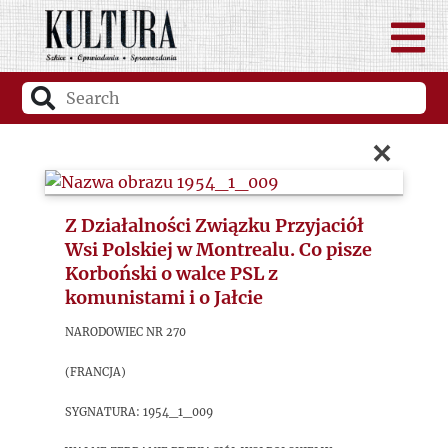
×
Z Działalności Związku Przyjaciół
Wsi Polskiej w Montrealu. Co pisze
Korboński o walce PSL z
komunistami i o Jałcie
Narodowiec nr 270
(Francja)
sygnatura: 1954_1_009