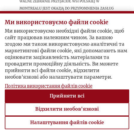
Walne Zebranie Przyjaciół Wsi Polskiej w
Montrealu jest okazją do przypomnienia zasług
i postawy ruchu ludowego na emigracji i w kraju
Ми використовуємо файли cookie
w latach 1945-1947.
Ми використовуємо необхідні файли cookie, щоб
сайт працював належним чином. За вашою
Postacie powiązane
згодою ми також використовуємо аналітичні та
маркетингові файли cookie, які допомагають нам
Inne:
Stanisław Mikołajczyk
оцінювати зацікавленість матеріалами та
Inne:
Stefan Korboński
провадити промоційну діяльність. Ви можете
прийняти всі файли cookie, відхилити
Autor publikacji:
M. W.
необов'язкові або налаштувати параметри.
Політика використання файлів cookie
Прийняти всі
Відхилити необов'язкові
Налаштування файлів cookie
Налаштування файлів cookie