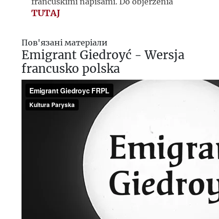
francuskimi napisami. Do objerzenia
TUTAJ
Пов'язані матеріали
Emigrant Giedroyć - Wersja
francusko polska