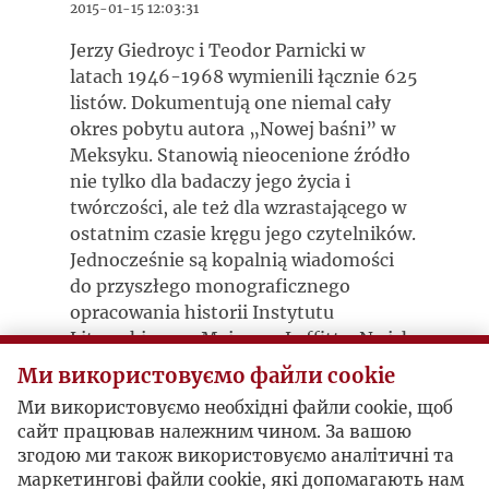
2015-01-15 12:03:31
Jerzy Giedroyc i Teodor Parnicki w
latach 1946-1968 wymienili łącznie 625
listów. Dokumentują one niemal cały
okres pobytu autora „Nowej baśni” w
Meksyku. Stanowią nieocenione źródło
nie tylko dla badaczy jego życia i
twórczości, ale też dla wzrastającego w
ostatnim czasie kręgu jego czytelników.
Jednocześnie są kopalnią wiadomości
do przyszłego monograficznego
opracowania historii Instytutu
Literackiego w Maisons-Laffitte. Na ich
podstawie można z dużą
Ми використовуємо файли cookie
skrupulatnością zrekonstruować
Ми використовуємо необхідні файли cookie, щоб
strategię, jaką Giedroyc stosował w
сайт працював належним чином. За вашою
swoich politycznych grach tak z
згодою ми також використовуємо аналітичні та
ośrodkami opiniotwórczymi emigracji,
маркетингові файли cookie, які допомагають нам