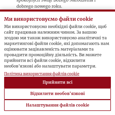
spokojnych Świąt Bożego Narodzenia i
dobrego nowego roku.
Zespół Instytutu Literackiego oraz
Ми використовуємо файли cookie
Fundacja Kultury Paryskiej.
Ми використовуємо необхідні файли cookie, щоб
сайт працював належним чином. За вашою
Nasz styczniowy newsletter można
згодою ми також використовуємо аналітичні та
TUTAJ
czytać
маркетингові файли cookie, які допомагають нам
оцінювати зацікавленість матеріалами та
провадити промоційну діяльність. Ви можете
прийняти всі файли cookie, відхилити
необов'язкові або налаштувати параметри.
Політика використання файлів cookie
Прийняти всі
Відхилити необов'язкові
Налаштування файлів cookie
Налаштування файлів cookie