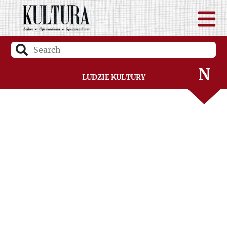
Ł
M
N
Ludzie Kultury
O
P
R
S
Ś