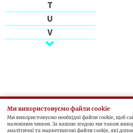
E
T
C
U
I
V
P
I
W
S
A
Z
R
Ż
Z
E
P
U
Ми використовуємо файли cookie
B
L
Ми використовуємо необхідні файли cookie, щоб с
належним чином. За вашою згодою ми також вико
I
аналітичні та маркетингові файли cookie, які доп