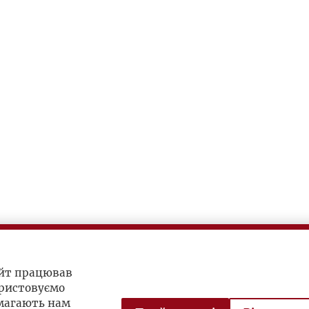
айт працював
ристовуємо
омагають нам