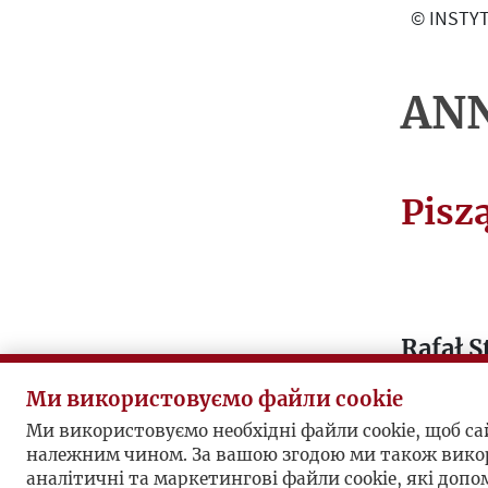
О
© INSTYT
Г
Р
А
ANN
Ф
І
Я
Pisz
Н
А
Й
В
Rafał S
А
współp
Ж
Ми використовуємо файли cookie
Л
Maisons
Ми використовуємо необхідні файли cookie, щоб с
И
Jerzym
належним чином. За вашою згодою ми також вико
В
аналітичні та маркетингові файли cookie, які доп