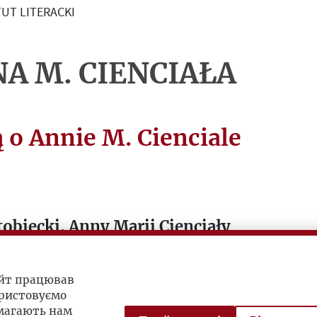
UT LITERACKI
A M. CIENCIAŁA
ą o Annie M. Cienciale
tobiecki, Anny Marii Cienciały
raca z Instytutem Literackim w
-Laffitte w świetle korespondencji z
айт працював
 Giedroyciem
ристовуємо
омагають нам