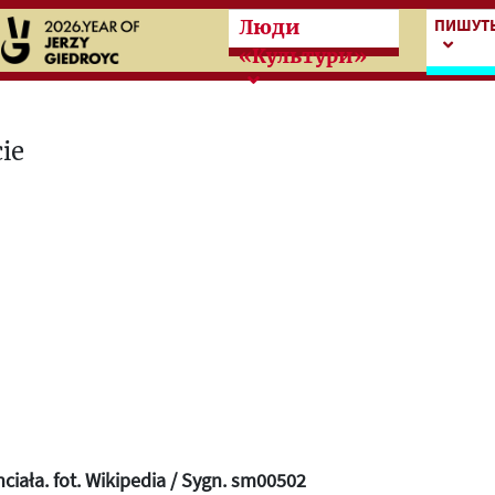
Przeskocz do treści zasad
Przesk
ПИШУТЬ
Люди
«Культури»
ciała. fot. Wikipedia / Sygn. sm00502