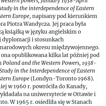
 western powers, January 1938-April
 study in the interdependence of Eastern
tern Europe
, napisany pod kierunkiem
ra Piotra Wandycza. Jej praca była
ą książką w języku angielskim o
j dyplomacji i stosunkach
narodowych okresu międzywojennego.
 ona opublikowana kilka lat później pod
m
Poland and the Western Powers, 1938-
 Study in the Interdependence of Eastern
tern Europe
(Londyn-Toronto 1968).
ej w 1960 r. powróciła do Kanady,
ykładała na uniwersytecie w Ottawie i
to. W 1965 r. osiedliła się w Stanach