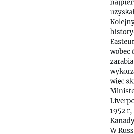
О
najpier
М
uzyska
Л
Kolejn
І
history
К
Easteur
О
wobec ó
Р
zarabia
Е
wykorzy
С
więc sk
П
О
Minist
Н
Liverpo
Д
1952 r,
Е
Kanady
Н
W Russi
Ц