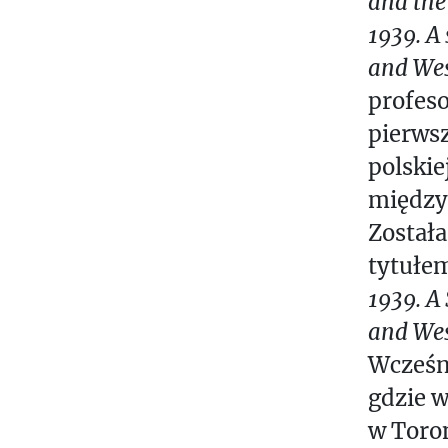
and the
1939. A
and Wes
profeso
pierwsz
polskie
między
Została
tytułe
1939. A
and Wes
Wcześni
gdzie w
w Toron