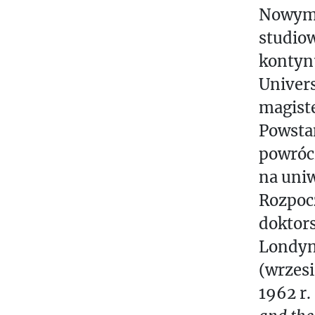
Nowym J
І
Я
studiow
kontyn
П
Univers
И
Ш
magiste
У
Powsta
Т
powróci
Ь
na uniw
П
Rozpoc
Р
О
doktors
.
Londyn
.
(wrzesi
.
1962 r.