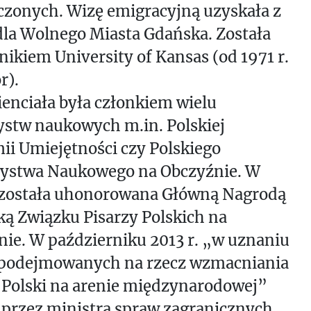
czonych. Wizę emigracyjną uzyskała z
la Wolnego Miasta Gdańska. Została
ikiem University of Kansas (od 1971 r.
r).
enciała była członkiem wielu
ystw naukowych m.in. Polskiej
i Umiejętności czy Polskiego
ystwa Naukowego na Obczyźnie. W
. została uhonorowana Główną Nagrodą
ką Związku Pisarzy Polskich na
ie. W październiku 2013 r. „w uznaniu
 podejmowanych na rzecz wzmacniania
 Polski na arenie międzynarodowej”
 przez ministra spraw zagranicznych