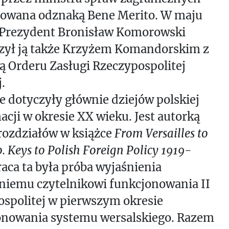
owana odznaką Bene Merito. W maju
. Prezydent Bronisław Komorowski
zył ją także Krzyżem Komandorskim z
 Orderu Zasługi Rzeczypospolitej
.
ce dotyczyły głównie dziejów polskiej
cji w okresie XX wieku. Jest autorką
rozdziałów w książce
From Versailles to
. Keys to Polish Foreign Policy 1919-
raca ta była próba wyjaśnienia
niemu czytelnikowi funkcjonowania II
spolitej w pierwszym okresie
onowania systemu wersalskiego. Razem