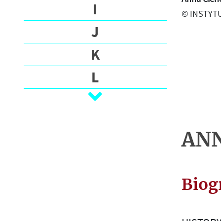
О
I
© INSTYTU
Г
J
Р
А
K
Ф
І
L
Я
Ł
Н
M
А
Й
ANN
N
В
А
O
Ж
Biog
P
Л
И
R
В