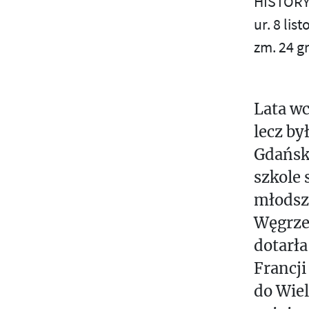
HISTOR
І
S
ur. 8 li
Ш
zm. 24 g
Ś
І
Т
T
Е
Lata wc
К
U
С
lecz by
V
Т
Gdańska
И
W
szkole 
Н
młodszą
Z
А
Węgrzec
К
Ż
dotarła
Л
Francji
А
do Wiel
Д