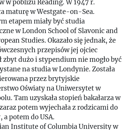
w w pobliżu Reading. W 1947 r.
ła maturę w Westgate-on-Sea.
ym etapem miały być studia
czne w London School of Slavonic and
opean Studies. Okazało się jednak, że
wczesnych przepisów jej ojciec
ł zbyt dużo i stypendium nie mogło być
stane na studia w Londynie. Została
ierowana przez brytyjskie
erstwo Oświaty na Uniwersytet w
olu. Tam uzyskała stopień bakałarza w
 zaraz potem wyjechała z rodzicami do
, a potem do USA.
an Institute of Columbia University w