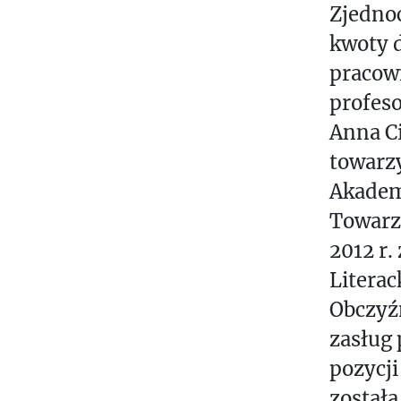
Zjedno
kwoty d
pracown
profeso
Anna Ci
towarz
Akademi
Towarz
2012 r
Literac
Obczyźn
zasług
pozycji
została