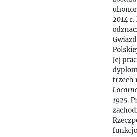
uhonor
2014 r
odznac
Gwiazdą
Polskiej
Jej pra
dyploma
trzech 
Locarno
1925
. P
zachod
Rzeczpo
funkcj