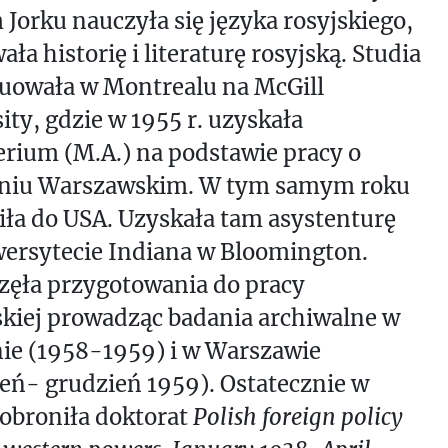
orku nauczyła się języka rosyjskiego,
ała historię i literaturę rosyjską. Studia
uowała w Montrealu na McGill
ity, gdzie w 1955 r. uzyskała
rium (M.A.) na podstawie pracy o
niu Warszawskim. W tym samym roku
ła do USA. Uzyskała tam asystenturę
ersytecie Indiana w Bloomington.
zęła przygotowania do pracy
kiej prowadząc badania archiwalne w
ie (1958-1959) i w Warszawie
eń- grudzień 1959). Ostatecznie w
 obroniła doktorat
Polish foreign policy