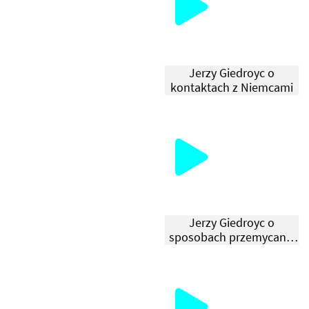
И
М
Е
Jerzy Giedroyc o
Д
kontaktach z Niemcami
І
А
П
И
Ш
У
Т
Jerzy Giedroyc o
sposobach przemycania
Ь
wydawnictw do kraju
П
Р
О