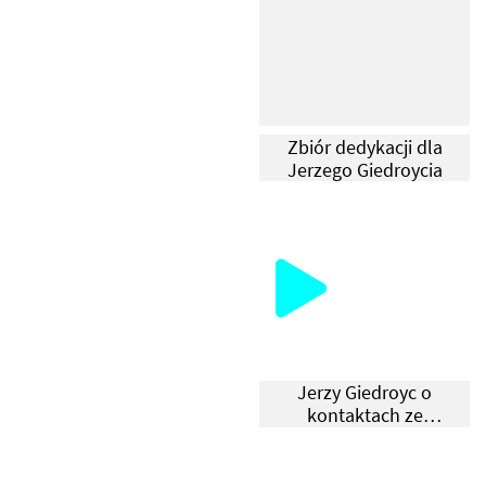
Н
А
Й
В
А
Zbiór dedykacji dla
Ж
Jerzego Giedroycia
Л
И
В
І
Ш
І
Т
Jerzy Giedroyc o
Е
kontaktach ze
К
Wschodem
С