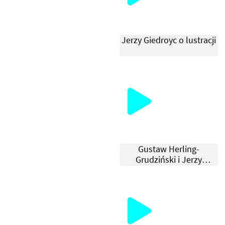
Jerzy Giedroyc o lustracji
Gustaw Herling-
Grudziński i Jerzy
Giedroyc o początkach
Instytutu Literackiego