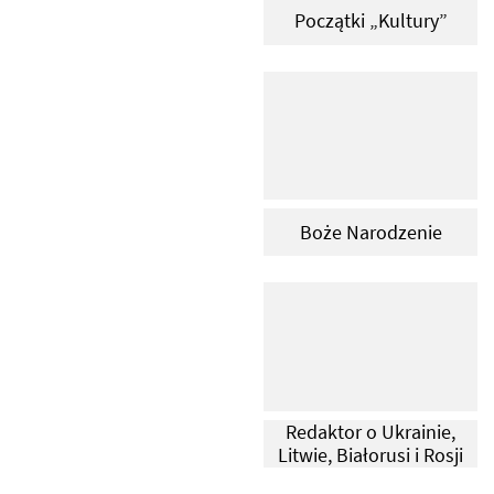
О
Początki „Kultury”
Г
Р
А
Ф
І
Я
Boże Narodzenie
К
А
Л
Е
Н
Д
А
Redaktor o Ukrainie,
Р
Litwie, Białorusi i Rosji