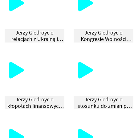
Jerzy Giedroyc o
Jerzy Giedroyc o
relacjach z Ukrainą i
Kongresie Wolności
Niemcami
Kultury
Jerzy Giedroyc o
Jerzy Giedroyc o
kłopotach finansowych
stosunku do zmian po
„Kultury”
1956 r. w Polsce