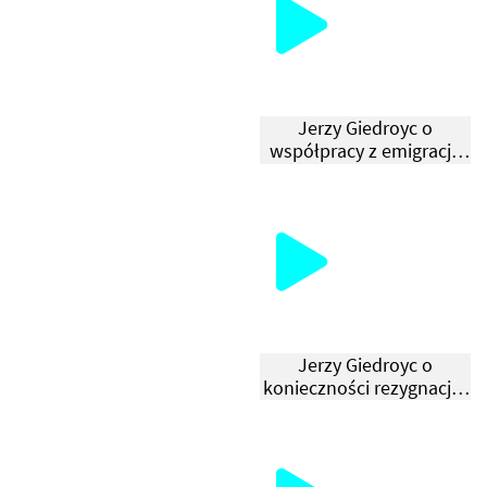
Е
С
П
О
Jerzy Giedroyc o
Н
współpracy z emigracją
Д
rosyjską
Е
Н
Ц
І
Я
М
Jerzy Giedroyc o
konieczności rezygnacji z
У
Kresów
Л
Ь
Т