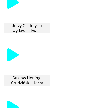
Jerzy Giedroyc o
wydawnictwach
poświęconych PRL
Gustaw Herling-
Grudziński i Jerzy
Giedroyc o Październiku
1956