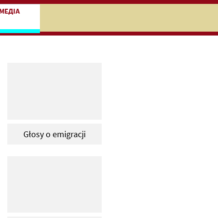
niczej
ocz do treści zasadniczej
МЕДІА
Głosy o emigracji