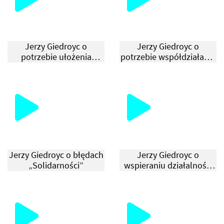
Jerzy Giedroyc o
Jerzy Giedroyc o
potrzebie ułożenia
potrzebie współdziałania
stosunków z sąsiadami
inteligencji i robotników
Polski
Jerzy Giedroyc o błędach
Jerzy Giedroyc o
„Solidarności”
wspieraniu działalności
opozycyjnej