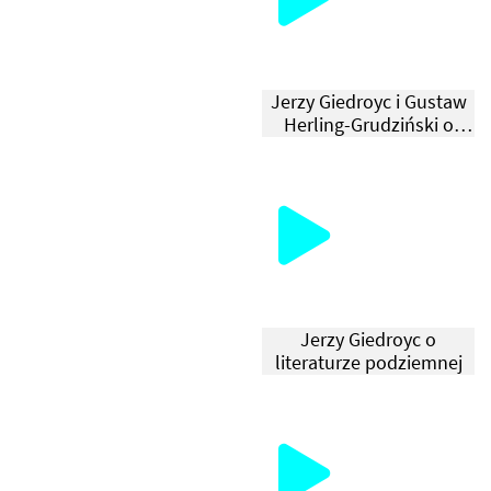
.
.
.
Jerzy Giedroyc i Gustaw
Н
Herling-Grudziński o
źródłach sukcesu
О
„Solidarności”
В
И
Н
И
Jerzy Giedroyc o
literaturze podziemnej