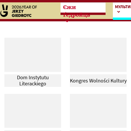
Przeskocz do treści zasad
Przesk
МУЛЬТИ
Єжи
Ґедройць
Dom Instytutu
Kongres Wolności Kultury
Literackiego