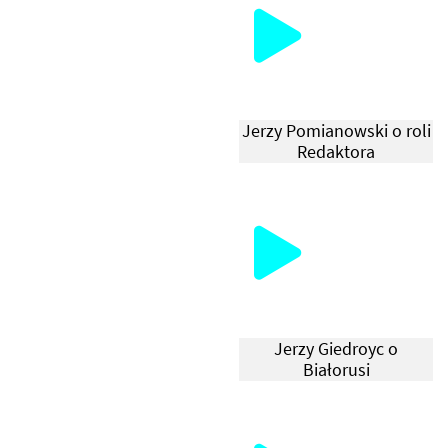
Т
И
Н
А
Jerzy Pomianowski o roli
К
Redaktora
Л
А
Д
О
М
Л
І
Jerzy Giedroyc o
Białorusi
К
О
Р