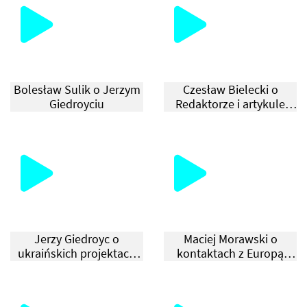
Bolesław Sulik o Jerzym
Czesław Bielecki o
Giedroyciu
Redaktorze i artykule
„Wolność w obozie”
Jerzy Giedroyc o
Maciej Morawski o
ukraińskich projektach
kontaktach z Europą
„Kultury”
Wschodnią