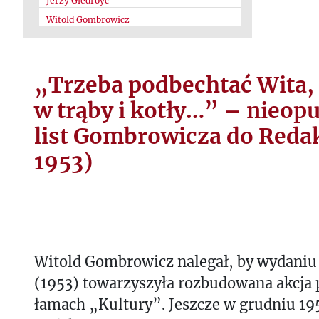
Jerzy Giedroyc
Witold Gombrowicz
„Trzeba podbechtać Wita, 
w trąby i kotły…” – nieop
list Gombrowicza do Redak
1953)
Witold Gombrowicz nalegał, by wydaniu
(1953) towarzyszyła rozbudowana akcja
łamach „Kultury”. Jeszcze w grudniu 195