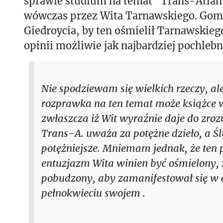
sprawie studium na temat "Trans-Atlan
wówczas przez Wita Tarnawskiego. Gom
Giedroycia, by ten ośmielił Tarnawskieg
opinii możliwie jak najbardziej pochlebn
Nie spodziewam się wielkich rzeczy, al
rozprawka na ten temat może książce w
zwłaszcza iż Wit wyraźnie daje do zroz
Trans-A. uważa za potężne dzieło, a Śl
potężniejsze. Mniemam jednak, że ten 
entuzjazm Wita winien być ośmielony, 
pobudzony, aby zamanifestował się w
pełnokwieciu swojem .