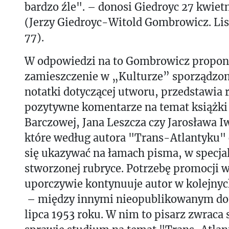
bardzo źle". – donosi Giedroyc 27 kwietn
(Jerzy Giedroyc-Witold Gombrowicz. Lis
77).
W odpowiedzi na to Gombrowicz propon
zamieszczenie w „Kulturze” sporządzone
notatki dotyczącej utworu, przedstawia
pozytywne komentarze na temat książki m
Barczowej, Jana Leszcza czy Jarosława I
które według autora "Trans-Atlantyku" 
się ukazywać na łamach pisma, w specja
stworzonej rubryce. Potrzebę promocji w
uporczywie kontynuuje autor w kolejny
– między innymi nieopublikowanym dotą
lipca 1953 roku. W nim to pisarz zwraca 