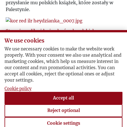
przysłanie mu polskich książek, które zostały w
Palestynie.
Stopniowa likwidacja placówek polskich w
Palestynie
We use cookies
1946-11-15 , Janina Heydzianka - Pilatowa
We use necessary cookies to make the website work
Janina Heydzianka-Pilatowa opisuje Jerzemu
properly. With your consent we also use analytical and
marketing cookies, which help us measure interest in
Giedroyciowi postępy w przenoszeniu się Polaków
our content and run promotional activities. You can
z Palestyny do innych krajów.
accept all cookies, reject the optional ones or adjust
your settings.
Cookie policy
Potwierdzenie odbioru książek
Accept all
Rzym, 1946-12-10 , Jerzy Giedroyc
Jerzy Giedroyc dziękuję Janinie Heydziance-
Reject optional
Pilatowej za książki wysłane do Instytutu z
Jerozolimy.
Cookie settings