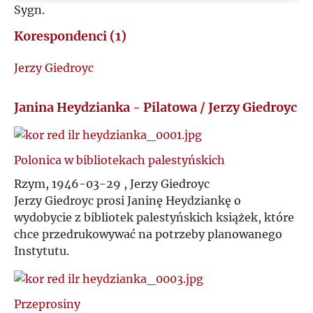
Sygn.
M
Korespondenci (1)
N
Jerzy Giedroyc
O
Janina Heydzianka - Pilatowa / Jerzy Giedroyc
P
Polonica w bibliotekach palestyńskich
Q
Rzym, 1946-03-29 , Jerzy Giedroyc
Jerzy Giedroyc prosi Janinę Heydziankę o
R
wydobycie z bibliotek palestyńskich książek, które
chce przedrukowywać na potrzeby planowanego
S
Instytutu.
Ś
Przeprosiny