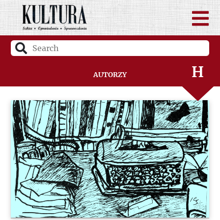
F
G
H
Autorzy
I
J
K
L
Ł