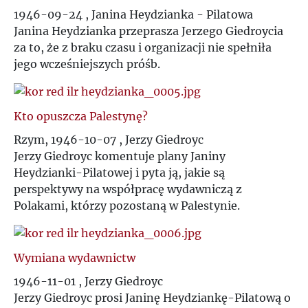
T
1946-09-24 , Janina Heydzianka - Pilatowa
Janina Heydzianka przeprasza Jerzego Giedroycia
U
za to, że z braku czasu i organizacji nie spełniła
jego wcześniejszych próśb.
V
Kto opuszcza Palestynę?
W
Rzym, 1946-10-07 , Jerzy Giedroyc
Jerzy Giedroyc komentuje plany Janiny
Z
Heydzianki-Pilatowej i pyta ją, jakie są
perspektywy na współpracę wydawniczą z
Ż
Polakami, którzy pozostaną w Palestynie.
Wymiana wydawnictw
1946-11-01 , Jerzy Giedroyc
Jerzy Giedroyc prosi Janinę Heydziankę-Pilatową o