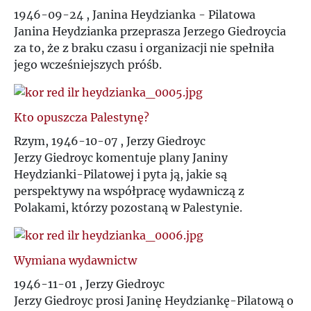
T
1946-09-24 , Janina Heydzianka - Pilatowa
Janina Heydzianka przeprasza Jerzego Giedroycia
U
za to, że z braku czasu i organizacji nie spełniła
jego wcześniejszych próśb.
V
Kto opuszcza Palestynę?
W
Rzym, 1946-10-07 , Jerzy Giedroyc
Jerzy Giedroyc komentuje plany Janiny
Z
Heydzianki-Pilatowej i pyta ją, jakie są
perspektywy na współpracę wydawniczą z
Ż
Polakami, którzy pozostaną w Palestynie.
Wymiana wydawnictw
1946-11-01 , Jerzy Giedroyc
Jerzy Giedroyc prosi Janinę Heydziankę-Pilatową o