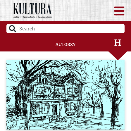
F
G
H
Autorzy
I
J
K
L
Ł