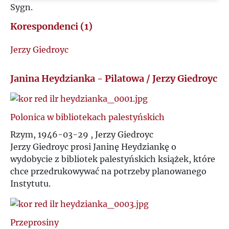
Sygn.
M
Korespondenci (1)
N
Jerzy Giedroyc
O
Janina Heydzianka - Pilatowa / Jerzy Giedroyc
P
Polonica w bibliotekach palestyńskich
Q
Rzym, 1946-03-29 , Jerzy Giedroyc
Jerzy Giedroyc prosi Janinę Heydziankę o
R
wydobycie z bibliotek palestyńskich książek, które
chce przedrukowywać na potrzeby planowanego
S
Instytutu.
Ś
Przeprosiny