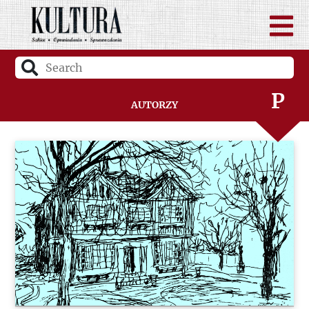
N
O
P
Autorzy
Q
R
S
Ś
T