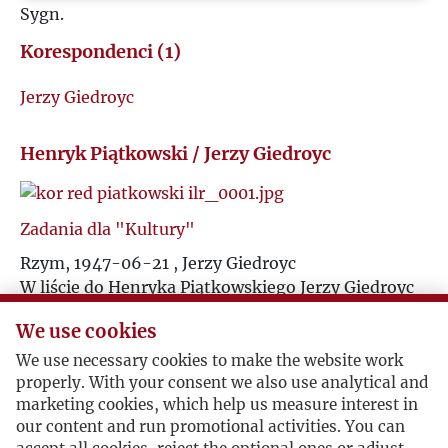
Sygn.
U
Korespondenci (1)
V
Jerzy Giedroyc
W
Henryk Piątkowski / Jerzy Giedroyc
Z
Zadania dla "Kultury"
Ż
Rzym, 1947-06-21 , Jerzy Giedroyc
W liście do Henryka Piątkowskiego Jerzy Giedroyc
opisuje zadania, jakie stoją przed nowym pismem:
We use cookies
"Widzę
Kulturę
przede wszystkim jako
reprezentatywny periodyk emigracji, który jednak
We use necessary cookies to make the website work
będzie miał za zadannie informowanie kraju o
properly. With your consent we also use analytical and
marketing cookies, which help us measure interest in
zagadnieniach i prądach europejskich, które tam
our content and run promotional activities. You can
docierają w formie zniekształconej".