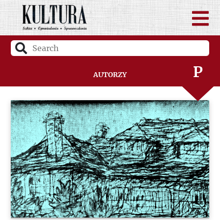
N
O
P
Autorzy
Q
R
S
Ś
T