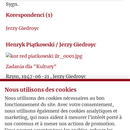
Sygn.
U
Korespondenci (1)
V
Jerzy Giedroyc
W
Henryk Piątkowski / Jerzy Giedroyc
Z
Zadania dla "Kultury"
Ż
Rzym, 1947-06-21 , Jerzy Giedroyc
W liście do Henryka Piątkowskiego Jerzy Giedroyc
Nous utilisons des cookies
opisuje zadania, jakie stoją przed nowym pismem:
"Widzę
Kulturę
przede wszystkim jako
Nous utilisons des cookies nécessaires au bon
reprezentatywny periodyk emigracji, który jednak
fonctionnement du site. Avec votre consentement,
będzie miał za zadannie informowanie kraju o
nous utilisons également des cookies analytiques et
marketing, qui nous aident à mesurer l'intérêt porté à
zagadnieniach i prądach europejskich, które tam
nos contenus et à mener nos actions de promotion.
docierają w formie zniekształconej".