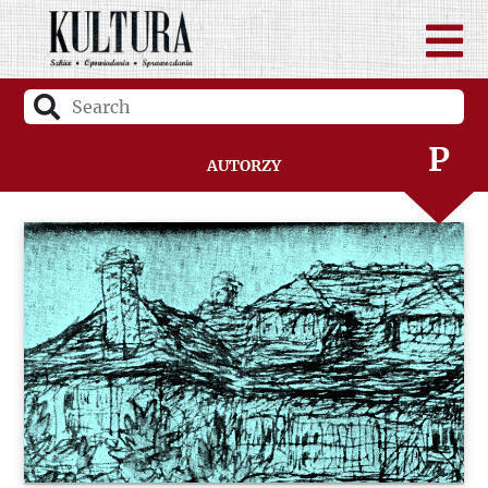
N
O
P
Autorzy
Q
R
S
Ś
T