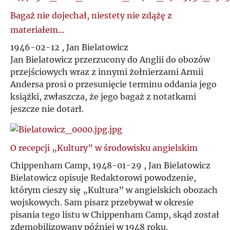
I
Bagaż nie dojechał, niestety nie zdążę z
materiałem...
J
1946-02-12 , Jan Bielatowicz
Jan Bielatowicz przerzucony do Anglii do obozów
K
przejściowych wraz z innymi żołnierzami Armii
Andersa prosi o przesunięcie terminu oddania jego
L
książki, zwłaszcza, że jego bagaż z notatkami
jeszcze nie dotarł.
Ł
O recepcji „Kultury” w środowisku angielskim
M
Chippenham Camp, 1948-01-29 , Jan Bielatowicz
Bielatowicz opisuje Redaktorowi powodzenie,
N
którym cieszy się „Kultura” w angielskich obozach
wojskowych. Sam pisarz przebywał w okresie
O
pisania tego listu w Chippenham Camp, skąd został
zdemobilizowany później w 1948 roku.