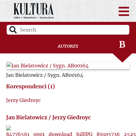
A
B
Autorzy
C
Jan Bielatowicz / Sygn. AB00164
D
Korespondenci (1)
F
Jerzy Giedroyc
G
Jan Bielatowicz / Jerzy Giedroyc
H