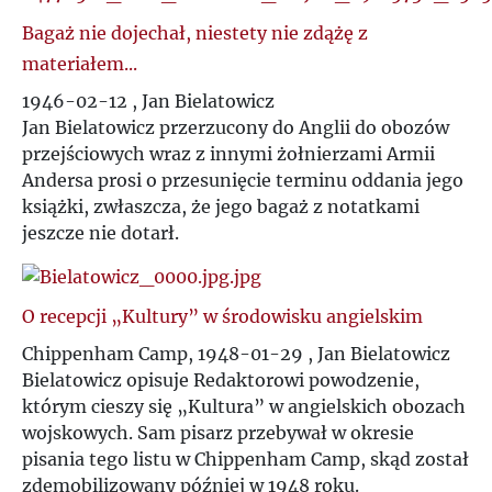
I
Bagaż nie dojechał, niestety nie zdążę z
materiałem...
J
1946-02-12 , Jan Bielatowicz
Jan Bielatowicz przerzucony do Anglii do obozów
K
przejściowych wraz z innymi żołnierzami Armii
Andersa prosi o przesunięcie terminu oddania jego
L
książki, zwłaszcza, że jego bagaż z notatkami
jeszcze nie dotarł.
Ł
O recepcji „Kultury” w środowisku angielskim
M
Chippenham Camp, 1948-01-29 , Jan Bielatowicz
Bielatowicz opisuje Redaktorowi powodzenie,
N
którym cieszy się „Kultura” w angielskich obozach
wojskowych. Sam pisarz przebywał w okresie
O
pisania tego listu w Chippenham Camp, skąd został
zdemobilizowany później w 1948 roku.