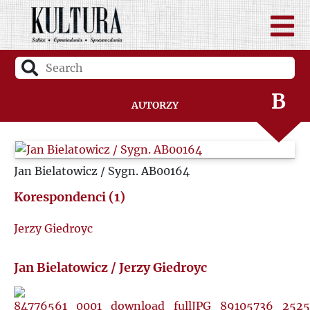
A
B
Autorzy
C
Jan Bielatowicz / Sygn. AB00164
D
Korespondenci (1)
F
Jerzy Giedroyc
G
Jan Bielatowicz / Jerzy Giedroyc
H