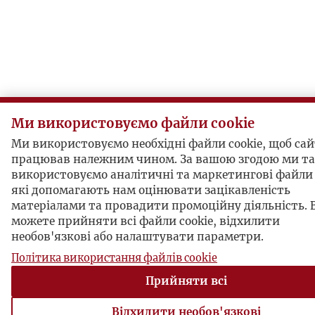
Ми використовуємо файли cookie
Ми використовуємо необхідні файли cookie, щоб са
працював належним чином. За вашою згодою ми т
використовуємо аналітичні та маркетингові файли 
які допомагають нам оцінювати зацікавленість
матеріалами та провадити промоційну діяльність. 
можете прийняти всі файли cookie, відхилити
необов'язкові або налаштувати параметри.
Політика використання файлів cookie
Прийняти всі
Відхилити необов'язкові