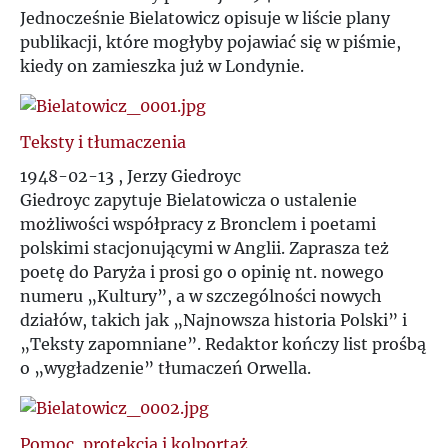
P
Jednocześnie Bielatowicz opisuje w liście plany
publikacji, które mogłyby pojawiać się w piśmie,
kiedy on zamieszka już w Londynie.
Q
R
Teksty i tłumaczenia
1948-02-13 , Jerzy Giedroyc
S
Giedroyc zapytuje Bielatowicza o ustalenie
możliwości współpracy z Bronclem i poetami
Ś
polskimi stacjonującymi w Anglii. Zaprasza też
poetę do Paryża i prosi go o opinię nt. nowego
T
numeru „Kultury”, a w szczególności nowych
działów, takich jak „Najnowsza historia Polski” i
U
„Teksty zapomniane”. Redaktor kończy list prośbą
o „wygładzenie” tłumaczeń Orwella.
V
Pomoc, protekcja i kolportaż