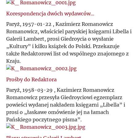
Ś
R
Korespondencja dwóch wydawców...
T
Paryż, 1957-01-22 , Kazimierz Romanowicz
S
Romanowicz, właściciel paryskiej księgarni Libella i
U
Galerii Lambert, prosi Giedroycia o wysłanie
Ś
„Kultury” i kilku książek do Polski. Przekazuje
także Redaktorowi list od wspólnego znajomego z
V
Kraju.
T
W
U
Prośby do Redaktora
Z
Paryż, 1958-03-29 , Kazimierz Romanowicz
V
Romanowicz przesyła Giedroyciowi egzemplarz
powieści wydanej nakładem księgarni „Libella” i
Ż
prosi o „łaskawe omówienie jej na łamach
W
Pańskiego poczytnego pisma”.
Z