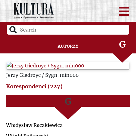
D
A
F
B
G
Autorzy
C
H
D
Jerzy Giedroyc / Sygn. min000
I
F
Korespondenci (227)
J
G
K
H
Władysław Raczkiewicz
L
I