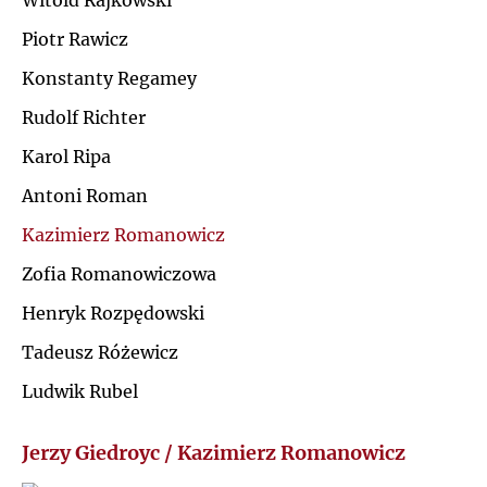
Witold Rajkowski
Ł
Piotr Rawicz
J
Konstanty Regamey
M
K
Rudolf Richter
N
Karol Ripa
L
Antoni Roman
O
Ł
Kazimierz Romanowicz
P
Zofia Romanowiczowa
M
Henryk Rozpędowski
Q
N
Tadeusz Różewicz
R
Ludwik Rubel
O
S
Jerzy Giedroyc / Kazimierz Romanowicz
P