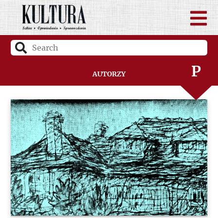
N
O
P
Autorzy
Q
R
S
Ś
T