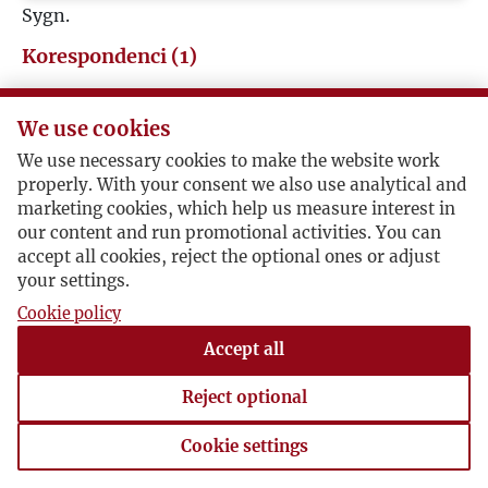
Sygn.
U
Korespondenci (1)
V
Jerzy Giedroyc
We use cookies
W
We use necessary cookies to make the website work
Aleksander Porembiński / Jerzy Giedroyc
properly. With your consent we also use analytical and
Z
marketing cookies, which help us measure interest in
our content and run promotional activities. You can
Odrzucony
accept all cookies, reject the optional ones or adjust
Ż
your settings.
Sao Paulo, 1963-11-28 , Aleksander Porembiński
Porembiński odpowiada Giedroyciowi po tym, jak
Cookie policy
otrzymał odnowę publikacji opowiadania. Przy
Accept all
okazji wspomina, że jego artykuł
Szkolnictwo
wyższe w Brazylii
ukazał się w Życiu Szkół Wyższych
Reject optional
(6/1963).
Cookie settings
Cookie settings