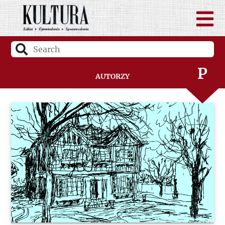
N
O
P
Autorzy
Q
R
S
Ś
T