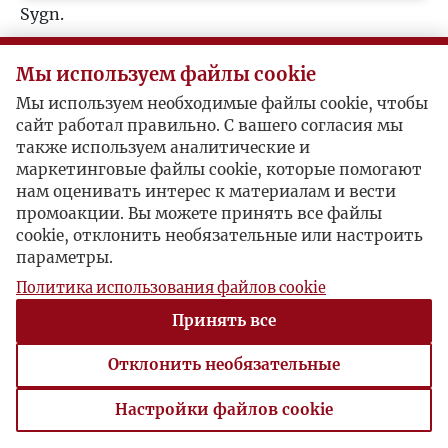
Sygn.
U
Korespondenci (1)
Мы используем файлы cookie
V
Jerzy Giedroyc
Мы используем необходимые файлы cookie, чтобы
сайт работал правильно. С вашего согласия мы
W
также используем аналитические и
Aleksander Porembiński / Jerzy Giedroyc
маркетинговые файлы cookie, которые помогают
Z
нам оценивать интерес к материалам и вести
промоакции. Вы можете принять все файлы
Odrzucony
cookie, отклонить необязательные или настроить
Ż
параметры.
Sao Paulo, 1963-11-28 , Aleksander Porembiński
Porembiński odpowiada Giedroyciowi po tym, jak
Политика использования файлов cookie
otrzymał odnowę publikacji opowiadania. Przy
Принять все
okazji wspomina, że jego artykuł
Szkolnictwo
wyższe w Brazylii
ukazał się w Życiu Szkół Wyższych
Отклонить необязательные
(6/1963).
Настройки файлов cookie
Настройки файлов cookie