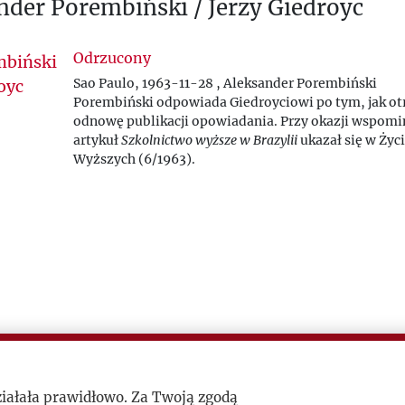
nder Porembiński / Jerzy Giedroyc
Odrzucony
Sao Paulo, 1963-11-28 , Aleksander Porembiński
Porembiński odpowiada Giedroyciowi po tym, jak o
odnowę publikacji opowiadania. Przy okazji wspomin
artykuł
Szkolnictwo wyższe w Brazylii
ukazał się w Życ
Wyższych (6/1963).
ziałała prawidłowo. Za Twoją zgodą