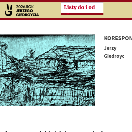
Przeskocz do treści zasad
Listy do i od
KORESPON
Jerzy
Giedroyc