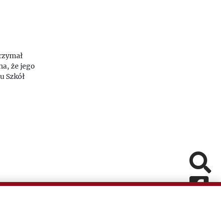
trzymał
a, że jego
iu Szkół
Pomiń
Fa
In