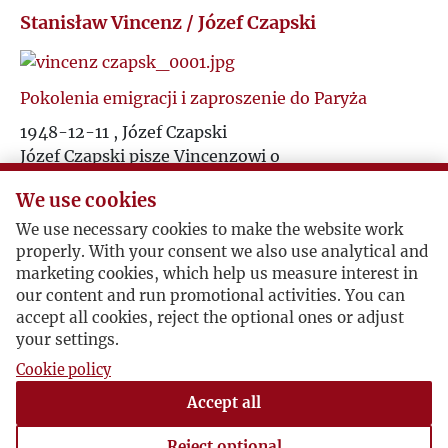
Stanisław Vincenz / Józef Czapski
Pokolenia emigracji i zaproszenie do Paryża
1948-12-11 , Józef Czapski
Józef Czapski pisze Vincenzowi o
międzypokoleniowych sporach (i wzajemnym
We use cookies
lekceważeniu) polskiej emigracji. Zaprasza go
także do Paryża, proponując oddanie własnego
We use necessary cookies to make the website work
pokoju. Z braku własnej kucharki doradza
properly. With your consent we also use analytical and
marketing cookies, which help us measure interest in
Vincenzowi przyjazd z żoną.
our content and run promotional activities. You can
accept all cookies, reject the optional ones or adjust
your settings.
O „Na nieludzkiej ziemi"
Cookie policy
Grenoble, 1949-07-04 , Stanisław Vincenz
Accept all
Vincenz przesyła list do zamieszczenia
w „Kulturze". Powtarza też Czapskiemu
Reject optional