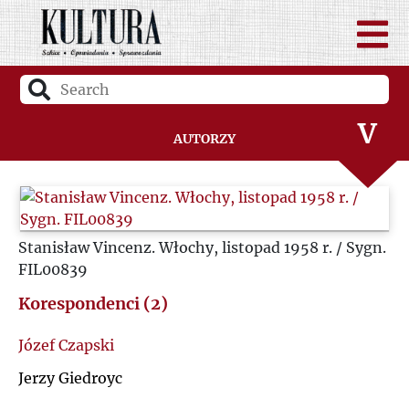
T
U
V
Autorzy
W
Z
Stanisław Vincenz. Włochy, listopad 1958 r. / Sygn.
FIL00839
Ż
Korespondenci (2)
Józef Czapski
Jerzy Giedroyc