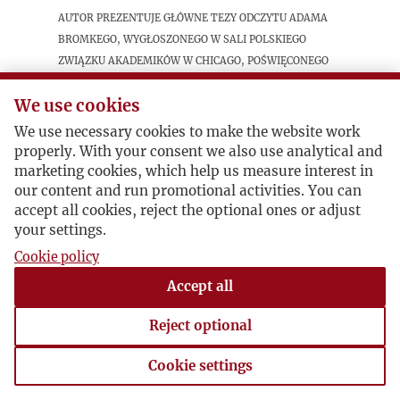
Autor prezentuje główne tezy odczytu Adama
Bromkego, wygłoszonego w sali Polskiego
Związku Akademików w Chicago, poświęconego
politycznej analizie trzydziestu lat
powojennego świata i miejsca w nim Polski,
We use cookies
We use necessary cookies to make the website work
properly. With your consent we also use analytical and
Postacie powiązane
marketing cookies, which help us measure interest in
our content and run promotional activities. You can
Bohater:
Adam Bromke
accept all cookies, reject the optional ones or adjust
your settings.
Cookie policy
Accept all
Reject optional
Cookie settings
Cookie settings