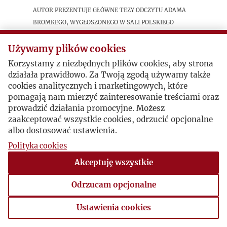
Autor prezentuje główne tezy odczytu Adama
Bromkego, wygłoszonego w sali Polskiego
Związku Akademików w Chicago, poświęconego
politycznej analizie trzydziestu lat
Używamy plików cookies
powojennego świata i miejsca w nim Polski,
Korzystamy z niezbędnych plików cookies, aby strona
działała prawidłowo. Za Twoją zgodą używamy także
cookies analitycznych i marketingowych, które
Postacie powiązane
pomagają nam mierzyć zainteresowanie treściami oraz
prowadzić działania promocyjne. Możesz
Bohater:
Adam Bromke
zaakceptować wszystkie cookies, odrzucić opcjonalne
albo dostosować ustawienia.
Polityka cookies
Akceptuję wszystkie
Odrzucam opcjonalne
Ustawienia cookies
Ustawienia cookies