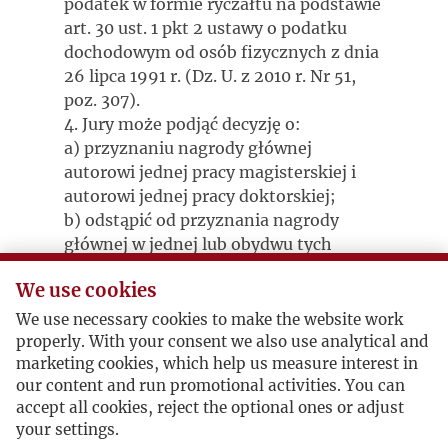
podatek w formie ryczałtu na podstawie
art. 30 ust. 1 pkt 2 ustawy o podatku
dochodowym od osób fizycznych z dnia
26 lipca 1991 r. (Dz. U. z 2010 r. Nr 51,
poz. 307).
4. Jury może podjąć decyzję o:
a) przyznaniu nagrody głównej
autorowi jednej pracy magisterskiej i
autorowi jednej pracy doktorskiej;
b) odstąpić od przyznania nagrody
głównej w jednej lub obydwu tych
kategoriach;
We use cookies
c) odstąpić od przyznania nagrody
głównej w jednej lub obydwu tych
We use necessary cookies to make the website work
kategoriach i przyznać nagrodę lub
properly. With your consent we also use analytical and
nagrody specjalne w wysokości, których
marketing cookies, which help us measure interest in
our content and run promotional activities. You can
suma nie przekroczy 17.000 PLN.
accept all cookies, reject the optional ones or adjust
5. Decyzja Jury Konkursu ogłaszana jest
your settings.
nie później, niż do 31 grudnia roku