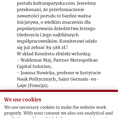
portalu kulturaparyska.com. Jesteśmy
przekonani, że przetłumaczenie
zawartości portalu to bardzo ważna
inicjatywa, o wielkim znaczeniu dla
popularyzowania dziedzictwa Jerzego
Giedroycia i Jego najbliższych
współpracowników. Komitetowi udało
się już zebrać 89.588 zł.!
W skład Komitetu zbiórki wchodzą:
- Waldemar Maj, Partner Metropolitan
Capital Solution;
- Joanna Nowicka, profesor w Instytucie
Nauk Politycznych, Saint Germain-en-
Laye (Francja);
- Tadeusz Nowicki, Prezes Zarządu
Ergis S.A.;
We use cookies
- Wojciech Sikora, Prezes Fundacji
We use necessary cookies to make the website work
Kultura Paryska;
properly. With your consent we also use analytical and
- Krzysztof A. Zakrzewski, Partner