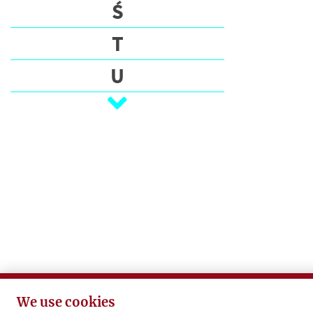
S
Ś
W
T
R
U
I
T
V
E
R
W
S
Z
C
O
Ż
L
U
M
N
I
We use cookies