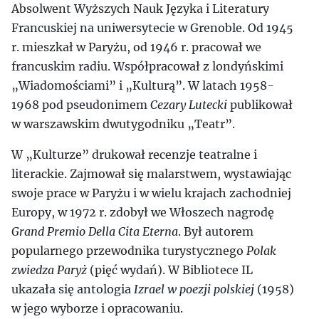
Absolwent Wyższych Nauk Języka i Literatury
Francuskiej na uniwersytecie w Grenoble. Od 1945
r. mieszkał w Paryżu, od 1946 r. pracował we
francuskim radiu. Współpracował z londyńskimi
„Wiadomościami” i „Kulturą”. W latach 1958-
1968 pod pseudonimem
Cezary Lutecki
publikował
w warszawskim dwutygodniku „Teatr”.
W „Kulturze” drukował recenzje teatralne i
literackie. Zajmował się malarstwem, wystawiając
swoje prace w Paryżu i w wielu krajach zachodniej
Europy, w 1972 r. zdobył we Włoszech nagrodę
Grand Premio Della Cita Eterna
. Był autorem
popularnego przewodnika turystycznego
Polak
zwiedza Paryż
(pięć wydań). W Bibliotece IL
ukazała się antologia
Izrael w poezji polskiej
(1958)
w jego wyborze i opracowaniu.