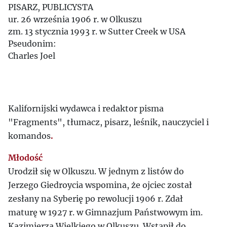
PISARZ, PUBLICYSTA
ur. 26 września 1906 r. w Olkuszu
zm. 13 stycznia 1993 r. w Sutter Creek w USA
Pseudonim:
Charles Joel
Kalifornijski wydawca i redaktor pisma
"Fragments", tłumacz, pisarz, leśnik, nauczyciel i
komandos
.
Młodość
Urodził się w Olkuszu. W jednym z listów do
Jerzego Giedroycia wspomina, że ojciec został
zesłany na Syberię po rewolucji 1906 r. Zdał
maturę w 1927 r. w Gimnazjum Państwowym im.
Kazimierza Wielkiego w Olkuszu. Wstąpił do