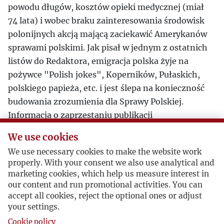
powodu długów, kosztów opieki medycznej (miał
74 lata) i wobec braku zainteresowania środowisk
polonijnych akcją mającą zaciekawić Amerykanów
sprawami polskimi. Jak pisał w jednym z ostatnich
listów do Redaktora, emigracja polska żyje na
pożywce "Polish jokes", Koperników, Pułaskich,
polskiego papieża, etc. i jest ślepa na konieczność
budowania zrozumienia dla Sprawy Polskiej.
Informacja o zaprzestaniu publikacji
Fragments
ukazała się w
”Kulturze" nr 4/391 w
We use cookies
1980 r. (s. 98-99).
We use necessary cookies to make the website work
Józef Lubański (jako Josef Lubanski) wydał dwie
properly. With your consent we also use analytical and
książki swego autorstwa: "Cara, a dog" i "Vive la
marketing cookies, which help us measure interest in
Pologne".
our content and run promotional activities. You can
Jest pochowany na cmentarzu katolickim w Sutter
accept all cookies, reject the optional ones or adjust
your settings.
Creek w Kalifornii.
Cookie policy