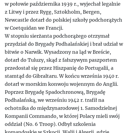
w połowie października 1939 r., wyjechał legalnie
z Litwy i przez Rygę, Sztokholm, Bergen,
Newcastle dotarł do polskiej szkoły podchorążych
w Coetquidan we Francji.
W stopniu sierżanta podchorążego otrzymał
przydział do Brygady Podhalańskiej i brał udział w
bitwie o Narwik. Wysadzony na ląd w Breście,
dotarł do Tuluzy, skąd z fałszywym paszportem
przedostał się przez Hiszpanię do Portugalii, a
stamtąd do Gibraltaru. W końcu września 1940 r.
dotarł w morskim konwoju wojennym do Anglii.
Poprzez Brygadę Spadochronową, Brygadę
Podhalańską, we wrześniu 1942 r. trafił na
ochotnika do międzynarodowej 1. Samodzielnej
Kompanii Commando, w której Polacy mieli swój
oddział (No. 6 Troop). Odbył szkolenia
komandoskie w Szkocji, Walii i Algerii, gdzie