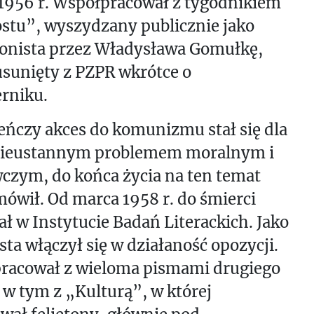
1956 r. Współpracował z tygodnikiem
stu”, wyszydzany publicznie jako
jonista przez Władysława Gomułkę,
usunięty z PZPR wkrótce o
erniku.
ńczy akces do komunizmu stał się dla
nieustannym problemem moralnym i
czym, do końca życia na ten temat
 mówił. Od marca 1958 r. do śmierci
ł w Instytucie Badań Literackich. Jako
sta włączył się w działaność opozycji.
racował z wieloma pismami drugiego
 w tym z „Kulturą”, w której