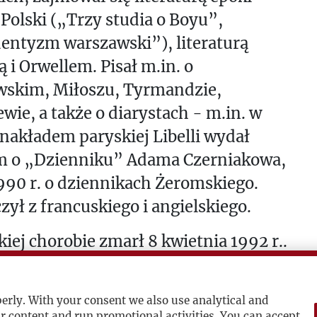
Polski („Trzy studia o Boyu”,
entyzm warszawski”), literaturą
ą i Orwellem. Pisał m.in. o
ewskim, Miłoszu, Tyrmandzie,
wie, a także o diarystach - m.in. w
 nakładem paryskiej Libelli wydał
m o „Dzienniku” Adama Czerniakowa,
990 r. o dziennikach Żeromskiego.
ył z francuskiego i angielskiego.
kiej chorobie zmarł 8 kwietnia 1992 r..
ochowany na cmentarzu żydowskim w
wie.
erly. With your consent we also use analytical and
 r. odznaczony pośmiertnie Krzyżem
r content and run promotional activities. You can accept