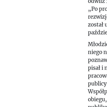
odwilż 
T
„Po pro
.
rezwiz
.
został 
.
paździ
Młodzie
niego 
poznaw
pisał i
pracowa
publicy
Współp
obiegu,