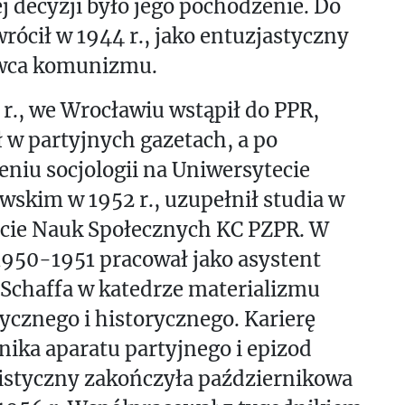
j decyzji było jego pochodzenie. Do
wrócił w 1944 r., jako entuzjastyczny
ca komunizmu.
r., we Wrocławiu wstąpił do PPR,
 w partyjnych gazetach, a po
niu socjologii na Uniwersytecie
skim w 1952 r., uzupełnił studia w
ucie Nauk Społecznych KC PZPR. W
1950-1951 pracował jako asystent
Schaffa w katedrze materializmu
ycznego i historycznego. Karierę
ika aparatu partyjnego i epizod
styczny zakończyła październikowa