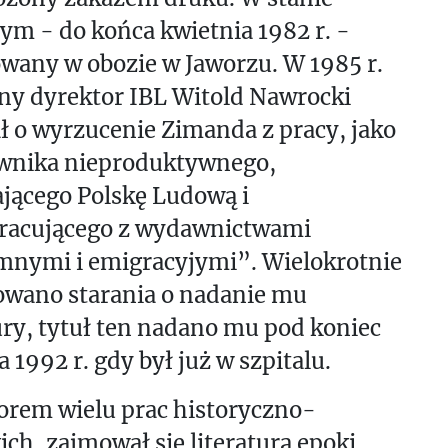
m - do końca kwietnia 1982 r. -
wany w obozie w Jaworzu. W 1985 r.
ny dyrektor IBL Witold Nawrocki
ł o wyrzucenie Zimanda z pracy, jako
wnika nieproduktywnego,
jącego Polskę Ludową i
racującego z wydawnictwami
mnymi i emigracyjymi”. Wielokrotnie
owano starania o nadanie mu
ry, tytuł ten nadano mu pod koniec
a 1992 r. gdy był już w szpitalu.
orem wielu prac historyczno-
kich, zajmował się literaturą epoki