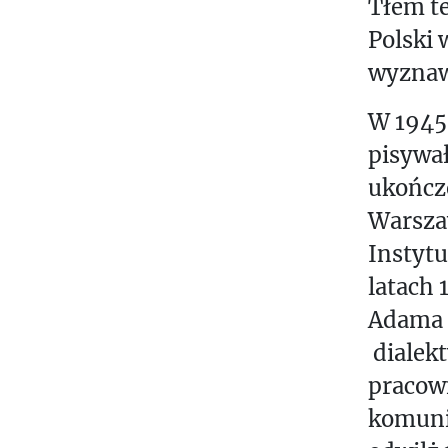
L
Tłem te
Polski 
(
wyznaw
T
H
W 1945 
E
pisywał
Y
ukończe
W
R
Warszaw
I
Instyt
T
latach 
E
Adama 
)
dialekt
A
B
pracown
O
komuni
U