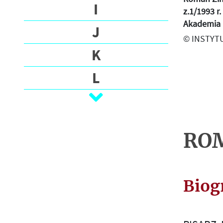
R
I
z.1/1993 r
A
Akademia 
J
P
© INSTYTU
H
K
Y
L
P
R
Ł
I
M
N
C
RO
N
I
P
O
A
Biog
P
L
T
R
E