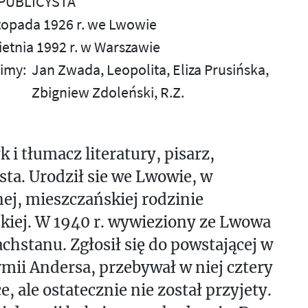
 PUBLICYSTA
istopada 1926 r. we Lwowie
ietnia 1992 r. w Warszawie
imy:
Jan Zwada
Leopolita
Eliza Prusińska
Zbigniew Zdoleński
R.Z.
k i tłumacz literatury, pisarz,
sta. Urodził sie we Lwowie, w
j, mieszczańskiej rodzinie
kiej. W 1940 r. wywieziony ze Lwowa
chstanu. Zgłosił się do powstającej w
mii Andersa, przebywał w niej cztery
e, ale ostatecznie nie został przyjety.