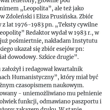
wał felietony, głównie pod
imem „Leopolita”, ale też jako
w Zdoleński i Eliza Prusińska. Zbiór
 z lat 1976-1983 pn. „Teksty cywilne
eopolitę” Redaktor wydał w 1983 r., w
 już pośmiertnie, nakładam Instytutu
kiego ukazał się zbiór esejów pn:
ał dowodowy. Szkice drugie”.
 założył i redagował kwartalnik
ach Humanistyczny”, który miał być
eżnym czasopismem naukowym.
owany - uniemożliwiano mu pełnienie
olwiek funkcji, odmawiano paszportu i
ożony zakazem druku. W stanie