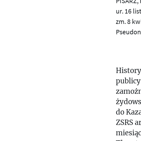
PISARZ,
X
S
ur. 16 l
T
zm. 8 kw
Ś
S
Pseudon
T
P
U
U
B
L
V
History
I
W
publicy
S
H
zamożne
Z
E
żydows
D
Ż
do Kaza
B
ZSRS ar
Y
miesiąc
I