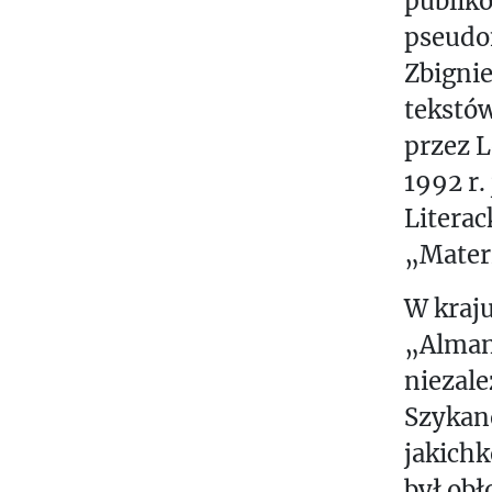
publiko
pseudon
Zbignie
tekstów
przez L
1992 r.
Literac
„Materi
W kraju
„Alman
niezal
Szykan
jakichk
był obł