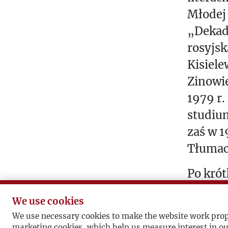
Młodej 
„Dekad
rosyjsk
Kisiel
Zinowie
1979 r.
studiu
zaś w 1
Tłumacz
Po krót
Jest p
We use cookies
Warsza
We use necessary cookies to make the website work prop
W 2009
marketing cookies, which help us measure interest in ou