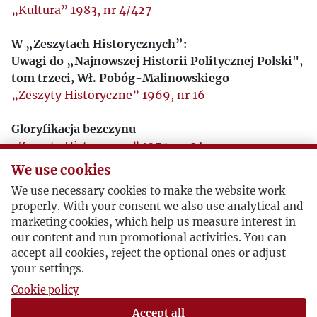
„Kultura” 1983, nr 4/427
W „Zeszytach Historycznych”:
Uwagi do „Najnowszej Historii Politycznej Polski",
tom trzeci, Wł. Pobóg-Malinowskiego
„Zeszyty Historyczne” 1969, nr 16
Gloryfikacja bezczynu
„Zeszyty Historyczne” 1975, nr 34
We use cookies
Polskie Państwo Podziemne 1939-45
We use necessary cookies to make the website work
„Zeszyty Historyczne” 1980, nr 54
properly. With your consent we also use analytical and
marketing cookies, which help us measure interest in
Polskie Państwo Podziemne jako zjawisko
our content and run promotional activities. You can
socjologiczne
accept all cookies, reject the optional ones or adjust
„Zeszyty Historyczne” 1981, nr 58
your settings.
Cookie policy
Polskie Państwo Podziemne (I)
Accept all
„Zeszyty Historyczne” 1982, nr 61