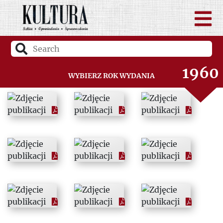
1958
1959
1960
Wybierz rok wydania
1961
1962
1963
1964
1965