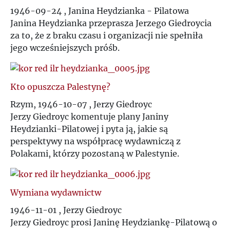
T
1946-09-24 , Janina Heydzianka - Pilatowa
Janina Heydzianka przeprasza Jerzego Giedroycia
U
za to, że z braku czasu i organizacji nie spełniła
jego wcześniejszych próśb.
V
Kto opuszcza Palestynę?
W
Rzym, 1946-10-07 , Jerzy Giedroyc
Jerzy Giedroyc komentuje plany Janiny
Z
Heydzianki-Pilatowej i pyta ją, jakie są
perspektywy na współpracę wydawniczą z
Ż
Polakami, którzy pozostaną w Palestynie.
Wymiana wydawnictw
1946-11-01 , Jerzy Giedroyc
Jerzy Giedroyc prosi Janinę Heydziankę-Pilatową o