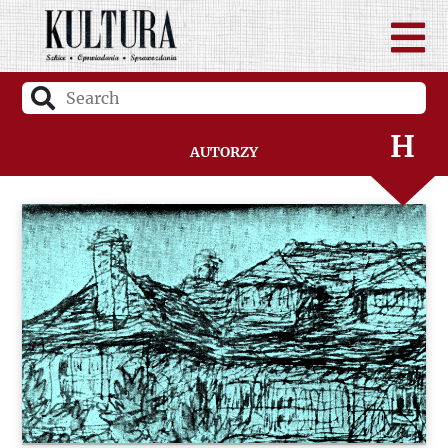
F
G
H
Autorzy
I
J
K
L
Ł