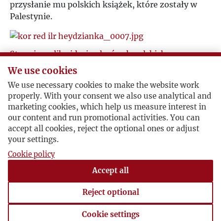
przysłanie mu polskich książek, które zostały w
Palestynie.
Stopniowa likwidacja placówek polskich w
Palestynie
We use cookies
1946-11-15 , Janina Heydzianka - Pilatowa
We use necessary cookies to make the website work
Janina Heydzianka-Pilatowa opisuje Jerzemu
properly. With your consent we also use analytical and
marketing cookies, which help us measure interest in
Giedroyciowi postępy w przenoszeniu się Polaków
our content and run promotional activities. You can
z Palestyny do innych krajów.
accept all cookies, reject the optional ones or adjust
your settings.
Cookie policy
Potwierdzenie odbioru książek
Accept all
Rzym, 1946-12-10 , Jerzy Giedroyc
Jerzy Giedroyc dziękuję Janinie Heydziance-
Reject optional
Pilatowej za książki wysłane do Instytutu z
Jerozolimy.
Cookie settings