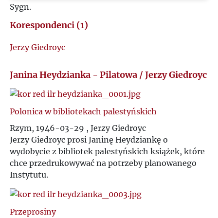
Sygn.
M
Korespondenci (1)
N
Jerzy Giedroyc
O
Janina Heydzianka - Pilatowa / Jerzy Giedroyc
P
Polonica w bibliotekach palestyńskich
Q
Rzym, 1946-03-29 , Jerzy Giedroyc
Jerzy Giedroyc prosi Janinę Heydziankę o
R
wydobycie z bibliotek palestyńskich książek, które
chce przedrukowywać na potrzeby planowanego
S
Instytutu.
Ś
Przeprosiny