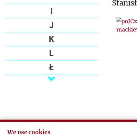
Stanis
I
J
K
L
Ł
M
N
O
P
We use cookies