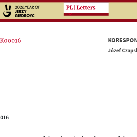
Przeskocz do treści zasad
PL
| Letters
KORESPON
Józef Czaps
0016