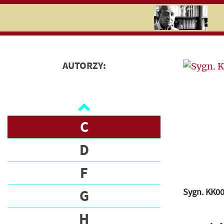
RU
UK
Search
AUTORZY:
A
Jerzy
Giedroyc
B
People
C
Letters
D
F
G
Sygn. KK0
H