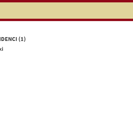
niczej
DENCI (1)
ki