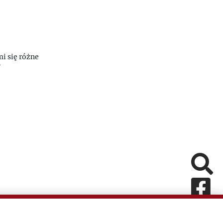
mi się różne
”
Pomiń
Fa
In